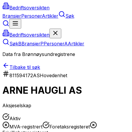
Bedriftsoversikten
Bransjer
Personer
Artikler
Søk
Bedriftsoversikten
Søk
B
Bransjer
P
Personer
A
Artikler
Data fra Brønnøysundregistrene
Tilbake til søk
811594172
AS
Hovedenhet
ARNE HAUGLI AS
Aksjeselskap
Aktiv
MVA-registrert
Foretaksregisteret