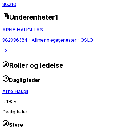
86.210
Underenheter
1
ARNE HAUGLI AS
982996384
·
Allmennlegetjenester
·
OSLO
Roller og ledelse
Daglig leder
Arne Haugli
f.
1959
Daglig leder
Styre