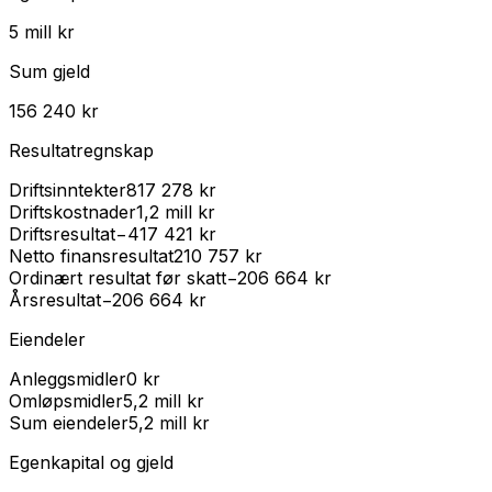
5 mill kr
Sum gjeld
156 240 kr
Resultatregnskap
Driftsinntekter
817 278 kr
Driftskostnader
1,2 mill kr
Driftsresultat
−417 421 kr
Netto finansresultat
210 757 kr
Ordinært resultat før skatt
−206 664 kr
Årsresultat
−206 664 kr
Eiendeler
Anleggsmidler
0 kr
Omløpsmidler
5,2 mill kr
Sum eiendeler
5,2 mill kr
Egenkapital og gjeld