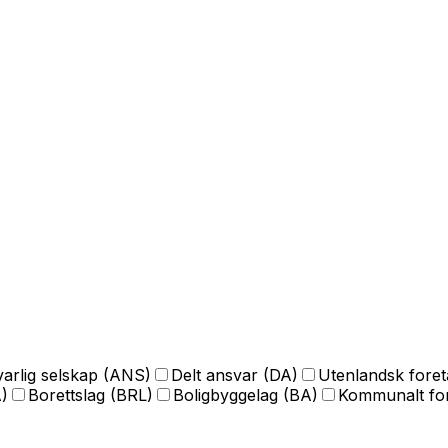
arlig selskap (ANS)
Delt ansvar (DA)
Utenlandsk fore
)
Borettslag (BRL)
Boligbyggelag (BA)
Kommunalt for