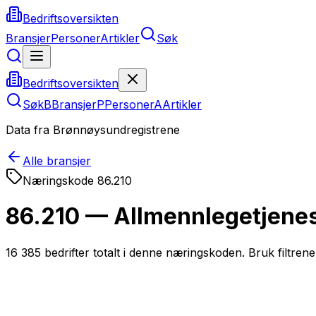
Bedriftsoversikten
Bransjer
Personer
Artikler
Søk
Bedriftsoversikten
Søk
B
Bransjer
P
Personer
A
Artikler
Data fra Brønnøysundregistrene
Alle bransjer
Næringskode
86.210
86.210 — Allmennlegetjene
16 385
bedrifter totalt i denne næringskoden. Bruk filtrene 