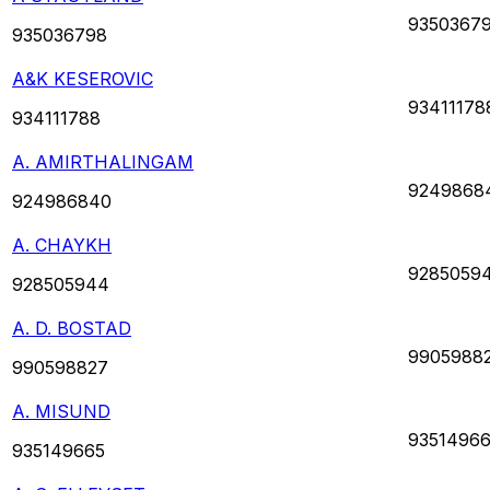
9350367
935036798
A&K KESEROVIC
93411178
934111788
A. AMIRTHALINGAM
9249868
924986840
A. CHAYKH
9285059
928505944
A. D. BOSTAD
9905988
990598827
A. MISUND
9351496
935149665