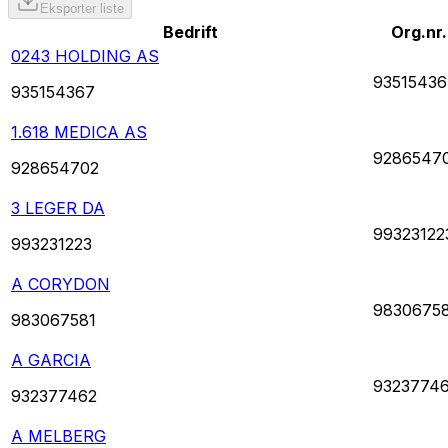
Eksporter liste
Bedrift
Org.nr.
0243 HOLDING AS
93515436
935154367
1.618 MEDICA AS
9286547
928654702
3 LEGER DA
99323122
993231223
A CORYDON
9830675
983067581
A GARCIA
9323774
932377462
A MELBERG