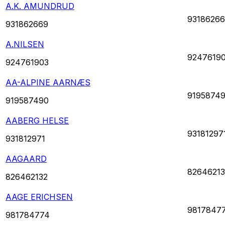
A.K. AMUNDRUD
9318626
931862669
A.NILSEN
9247619
924761903
AA-ALPINE AARNÆS
9195874
919587490
AABERG HELSE
93181297
931812971
AAGAARD
82646213
826462132
AAGE ERICHSEN
9817847
981784774