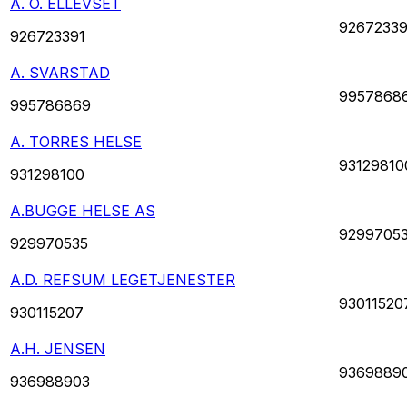
A. O. ELLEVSET
92672339
926723391
A. SVARSTAD
9957868
995786869
A. TORRES HELSE
93129810
931298100
A.BUGGE HELSE AS
9299705
929970535
A.D. REFSUM LEGETJENESTER
93011520
930115207
A.H. JENSEN
9369889
936988903