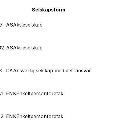
Selskapsform
7
AS
Aksjeselskap
02
AS
Aksjeselskap
3
DA
Ansvarlig selskap med delt ansvar
81
ENK
Enkeltpersonforetak
62
ENK
Enkeltpersonforetak