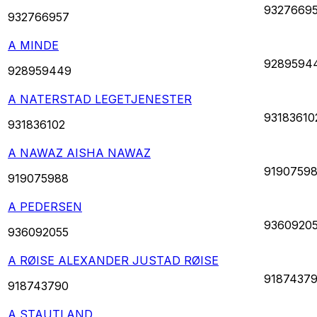
9327669
932766957
A MINDE
9289594
928959449
A NATERSTAD LEGETJENESTER
93183610
931836102
A NAWAZ AISHA NAWAZ
9190759
919075988
A PEDERSEN
9360920
936092055
A RØISE ALEXANDER JUSTAD RØISE
9187437
918743790
A STAUTLAND