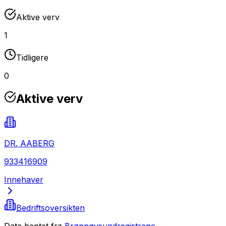
Aktive verv
1
Tidligere
0
Aktive verv
DR. AABERG
933416909
Innehaver
Bedriftsoversikten
Data hentet fra
Brønnøysundregistrene