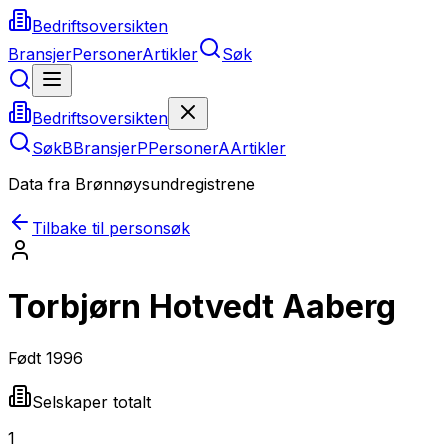
Bedriftsoversikten
Bransjer
Personer
Artikler
Søk
Bedriftsoversikten
Søk
B
Bransjer
P
Personer
A
Artikler
Data fra Brønnøysundregistrene
Tilbake til personsøk
Torbjørn Hotvedt Aaberg
Født
1996
Selskaper totalt
1