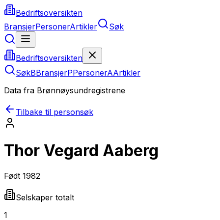
Bedriftsoversikten
Bransjer
Personer
Artikler
Søk
Bedriftsoversikten
Søk
B
Bransjer
P
Personer
A
Artikler
Data fra Brønnøysundregistrene
Tilbake til personsøk
Thor Vegard Aaberg
Født
1982
Selskaper totalt
1