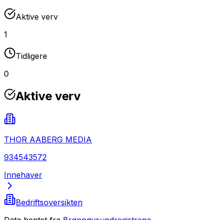
Aktive verv
1
Tidligere
0
Aktive verv
THOR AABERG MEDIA
934543572
Innehaver
Bedriftsoversikten
Data hentet fra
Brønnøysundregistrene