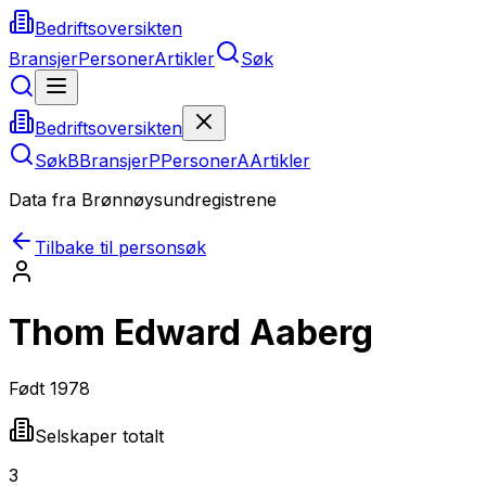
Bedriftsoversikten
Bransjer
Personer
Artikler
Søk
Bedriftsoversikten
Søk
B
Bransjer
P
Personer
A
Artikler
Data fra Brønnøysundregistrene
Tilbake til personsøk
Thom Edward Aaberg
Født
1978
Selskaper totalt
3