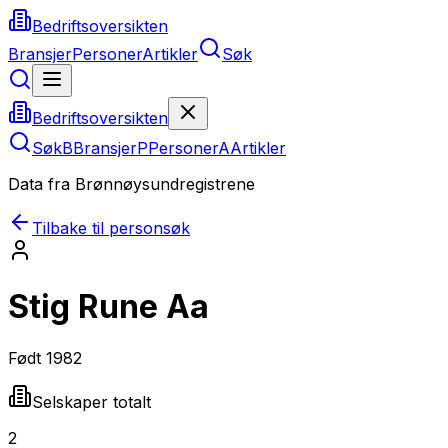
Bedriftsoversikten
Bransjer
Personer
Artikler
Søk
Bedriftsoversikten
Søk
B
Bransjer
P
Personer
A
Artikler
Data fra Brønnøysundregistrene
Tilbake til personsøk
Stig Rune Aa
Født
1982
Selskaper totalt
2