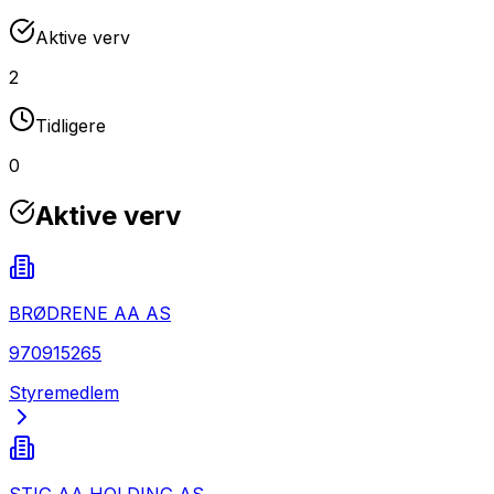
Aktive verv
2
Tidligere
0
Aktive verv
BRØDRENE AA AS
970915265
Styremedlem
STIG AA HOLDING AS