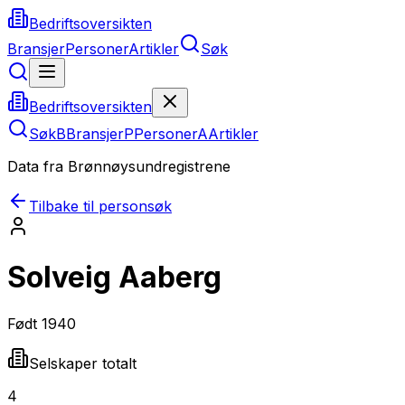
Bedriftsoversikten
Bransjer
Personer
Artikler
Søk
Bedriftsoversikten
Søk
B
Bransjer
P
Personer
A
Artikler
Data fra Brønnøysundregistrene
Tilbake til personsøk
Solveig Aaberg
Født
1940
Selskaper totalt
4