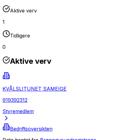
Aktive verv
1
Tidligere
0
Aktive verv
KVÅLSLITUNET SAMEIGE
919392312
Styremedlem
Bedriftsoversikten
Data hentet fra
Brønnøysundregistrene