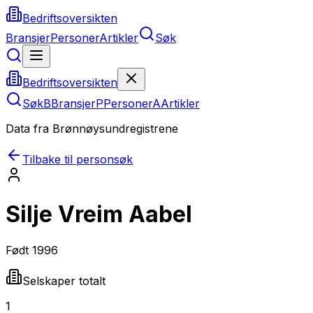
Bedriftsoversikten
Bransjer
Personer
Artikler
Søk
Bedriftsoversikten
Søk
B
Bransjer
P
Personer
A
Artikler
Data fra Brønnøysundregistrene
Tilbake til personsøk
Silje Vreim Aabel
Født
1996
Selskaper totalt
1