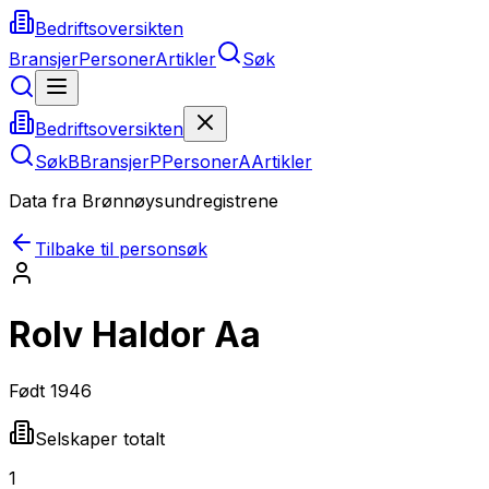
Bedriftsoversikten
Bransjer
Personer
Artikler
Søk
Bedriftsoversikten
Søk
B
Bransjer
P
Personer
A
Artikler
Data fra Brønnøysundregistrene
Tilbake til personsøk
Rolv Haldor Aa
Født
1946
Selskaper totalt
1