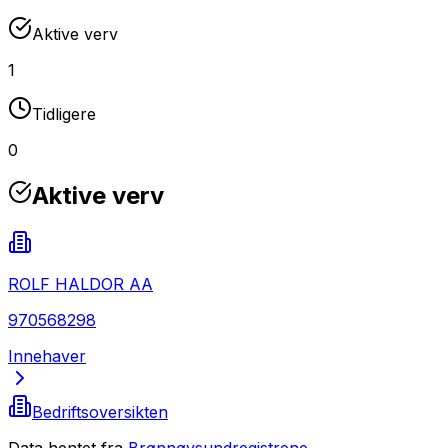
Aktive verv
1
Tidligere
0
Aktive verv
ROLF HALDOR AA
970568298
Innehaver
Bedriftsoversikten
Data hentet fra
Brønnøysundregistrene