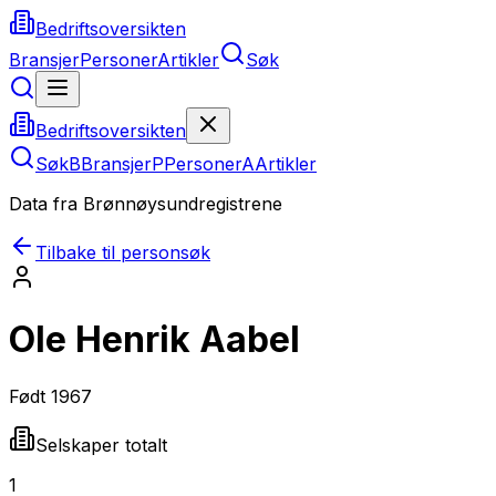
Bedriftsoversikten
Bransjer
Personer
Artikler
Søk
Bedriftsoversikten
Søk
B
Bransjer
P
Personer
A
Artikler
Data fra Brønnøysundregistrene
Tilbake til personsøk
Ole Henrik Aabel
Født
1967
Selskaper totalt
1