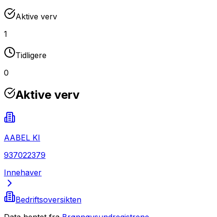
Aktive verv
1
Tidligere
0
Aktive verv
AABEL KI
937022379
Innehaver
Bedriftsoversikten
Data hentet fra
Brønnøysundregistrene