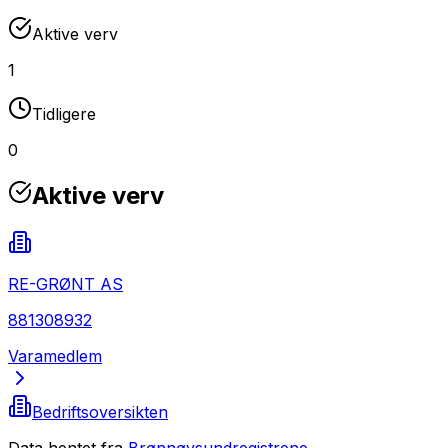
Aktive verv
1
Tidligere
0
Aktive verv
RE-GRØNT AS
881308932
Varamedlem
Bedriftsoversikten
Data hentet fra
Brønnøysundregistrene