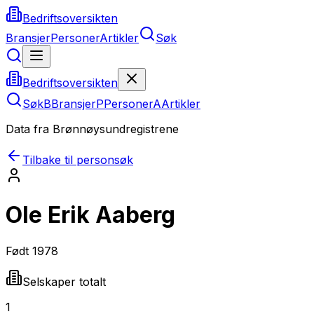
Bedriftsoversikten
Bransjer
Personer
Artikler
Søk
Bedriftsoversikten
Søk
B
Bransjer
P
Personer
A
Artikler
Data fra Brønnøysundregistrene
Tilbake til personsøk
Ole Erik Aaberg
Født
1978
Selskaper totalt
1