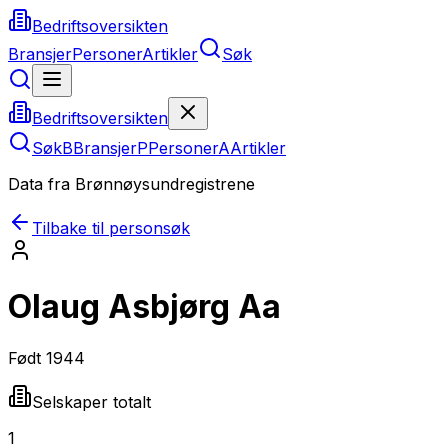
Bedriftsoversikten
Bransjer
Personer
Artikler
Søk
Bedriftsoversikten
Søk
B
Bransjer
P
Personer
A
Artikler
Data fra Brønnøysundregistrene
Tilbake til personsøk
Olaug Asbjørg Aa
Født
1944
Selskaper totalt
1