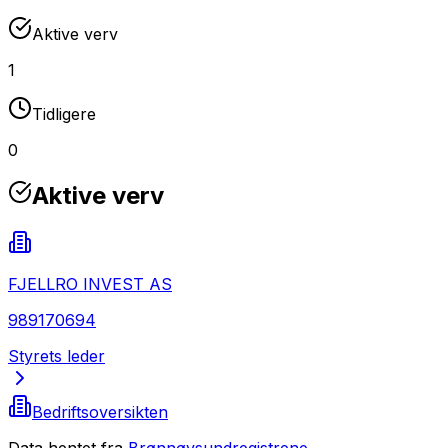
Aktive verv
1
Tidligere
0
Aktive verv
FJELLRO INVEST AS
989170694
Styrets leder
Bedriftsoversikten
Data hentet fra
Brønnøysundregistrene