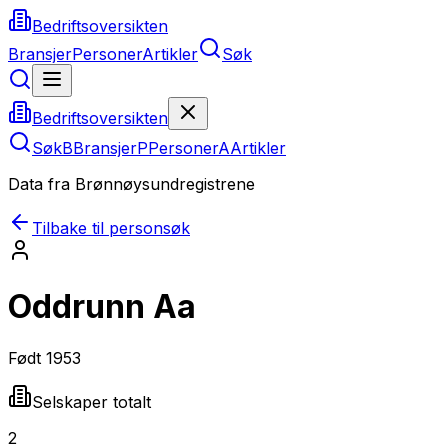
Bedriftsoversikten
Bransjer
Personer
Artikler
Søk
Bedriftsoversikten
Søk
B
Bransjer
P
Personer
A
Artikler
Data fra Brønnøysundregistrene
Tilbake til personsøk
Oddrunn Aa
Født
1953
Selskaper totalt
2