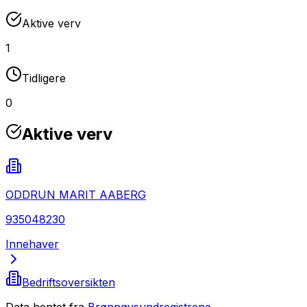
Aktive verv
1
Tidligere
0
Aktive verv
ODDRUN MARIT AABERG
935048230
Innehaver
Bedriftsoversikten
Data hentet fra
Brønnøysundregistrene