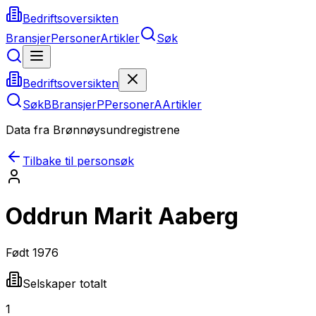
Bedriftsoversikten
Bransjer
Personer
Artikler
Søk
Bedriftsoversikten
Søk
B
Bransjer
P
Personer
A
Artikler
Data fra Brønnøysundregistrene
Tilbake til personsøk
Oddrun Marit Aaberg
Født
1976
Selskaper totalt
1