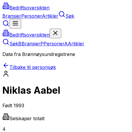
Bedriftsoversikten
Bransjer
Personer
Artikler
Søk
Bedriftsoversikten
Søk
B
Bransjer
P
Personer
A
Artikler
Data fra Brønnøysundregistrene
Tilbake til personsøk
Niklas Aabel
Født
1993
Selskaper totalt
4