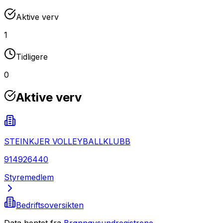
Aktive verv
1
Tidligere
0
Aktive verv
STEINKJER VOLLEYBALLKLUBB
914926440
Styremedlem
Bedriftsoversikten
Data hentet fra
Brønnøysundregistrene