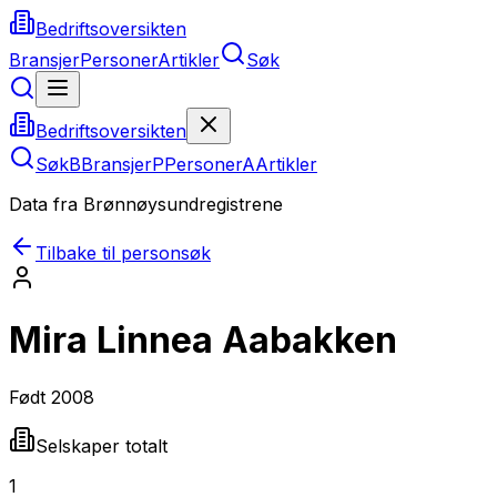
Bedriftsoversikten
Bransjer
Personer
Artikler
Søk
Bedriftsoversikten
Søk
B
Bransjer
P
Personer
A
Artikler
Data fra Brønnøysundregistrene
Tilbake til personsøk
Mira Linnea Aabakken
Født
2008
Selskaper totalt
1