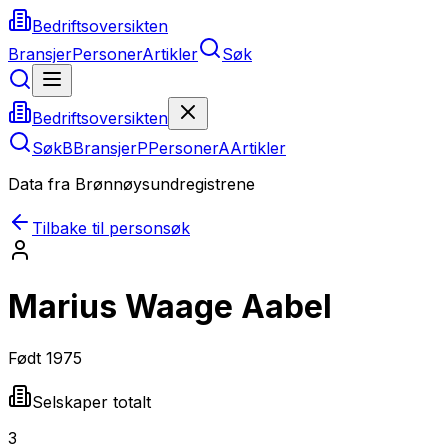
Bedriftsoversikten
Bransjer
Personer
Artikler
Søk
Bedriftsoversikten
Søk
B
Bransjer
P
Personer
A
Artikler
Data fra Brønnøysundregistrene
Tilbake til personsøk
Marius Waage Aabel
Født
1975
Selskaper totalt
3