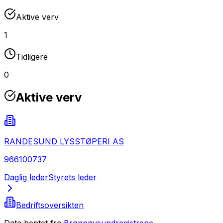
Aktive verv
1
Tidligere
0
Aktive verv
RANDESUND LYSSTØPERI AS
966100737
Daglig leder
Styrets leder
Bedriftsoversikten
Data hentet fra
Brønnøysundregistrene