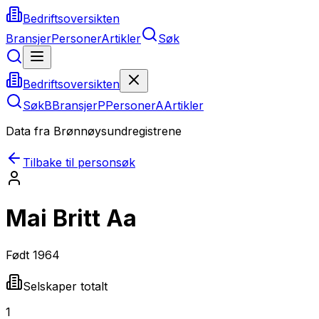
Bedriftsoversikten
Bransjer
Personer
Artikler
Søk
Bedriftsoversikten
Søk
B
Bransjer
P
Personer
A
Artikler
Data fra Brønnøysundregistrene
Tilbake til personsøk
Mai Britt Aa
Født
1964
Selskaper totalt
1