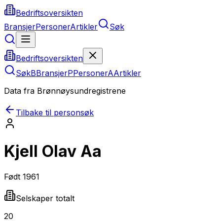
Bedriftsoversikten
Bransjer
Personer
Artikler
Søk
Bedriftsoversikten
Søk
B
Bransjer
P
Personer
A
Artikler
Data fra Brønnøysundregistrene
Tilbake til personsøk
Kjell Olav Aa
Født
1961
Selskaper totalt
20