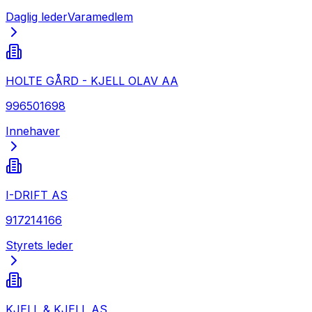
Daglig leder
Varamedlem
HOLTE GÅRD - KJELL OLAV AA
996501698
Innehaver
I-DRIFT AS
917214166
Styrets leder
KJELL & KJELL AS