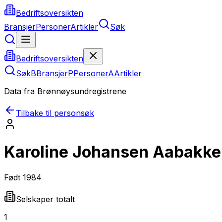
Bedriftsoversikten
Bransjer
Personer
Artikler
Søk
Bedriftsoversikten
Søk
B
Bransjer
P
Personer
A
Artikler
Data fra Brønnøysundregistrene
Tilbake til personsøk
Karoline Johansen Aabakk
Født
1984
Selskaper totalt
1