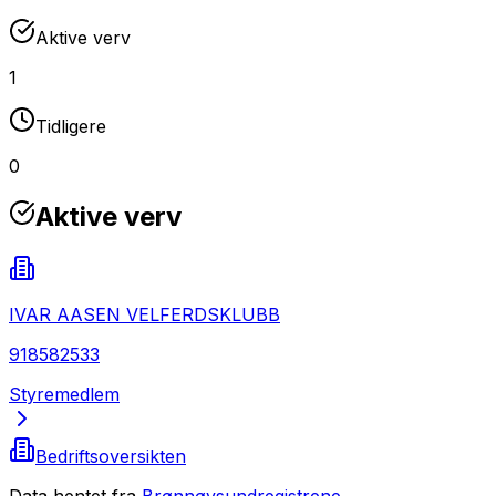
Aktive verv
1
Tidligere
0
Aktive verv
IVAR AASEN VELFERDSKLUBB
918582533
Styremedlem
Bedriftsoversikten
Data hentet fra
Brønnøysundregistrene