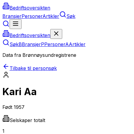
Bedriftsoversikten
Bransjer
Personer
Artikler
Søk
Bedriftsoversikten
Søk
B
Bransjer
P
Personer
A
Artikler
Data fra Brønnøysundregistrene
Tilbake til personsøk
Kari Aa
Født
1957
Selskaper totalt
1