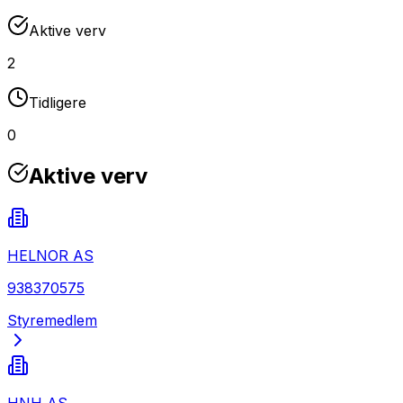
Aktive verv
2
Tidligere
0
Aktive verv
HELNOR AS
938370575
Styremedlem
HNH AS