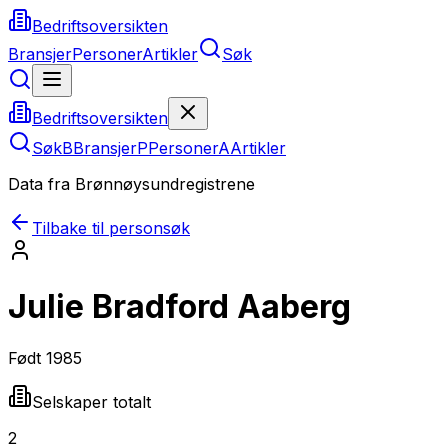
Bedriftsoversikten
Bransjer
Personer
Artikler
Søk
Bedriftsoversikten
Søk
B
Bransjer
P
Personer
A
Artikler
Data fra Brønnøysundregistrene
Tilbake til personsøk
Julie Bradford Aaberg
Født
1985
Selskaper totalt
2