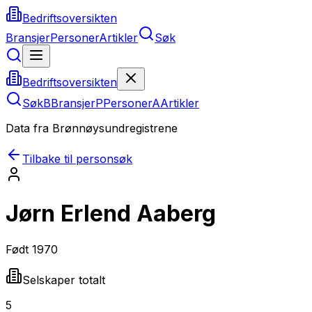
Bedriftsoversikten
Bransjer
Personer
Artikler
Søk
Bedriftsoversikten
Søk
B
Bransjer
P
Personer
A
Artikler
Data fra Brønnøysundregistrene
Tilbake til personsøk
Jørn Erlend Aaberg
Født
1970
Selskaper totalt
5