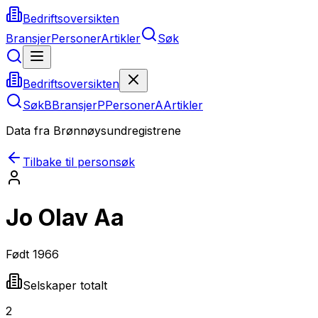
Bedriftsoversikten
Bransjer
Personer
Artikler
Søk
Bedriftsoversikten
Søk
B
Bransjer
P
Personer
A
Artikler
Data fra Brønnøysundregistrene
Tilbake til personsøk
Jo Olav Aa
Født
1966
Selskaper totalt
2