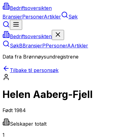
Bedriftsoversikten
Bransjer
Personer
Artikler
Søk
Bedriftsoversikten
Søk
B
Bransjer
P
Personer
A
Artikler
Data fra Brønnøysundregistrene
Tilbake til personsøk
Helen Aaberg-Fjell
Født
1984
Selskaper totalt
1