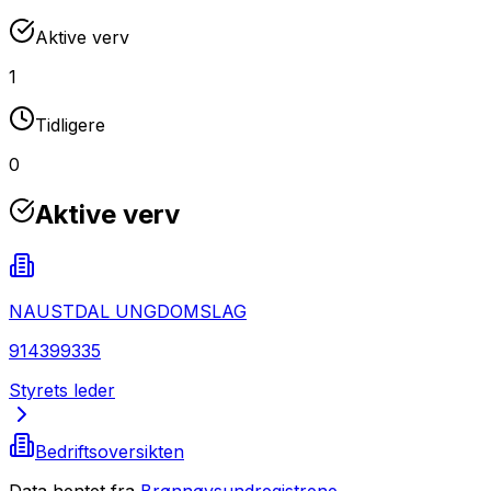
Aktive verv
1
Tidligere
0
Aktive verv
NAUSTDAL UNGDOMSLAG
914399335
Styrets leder
Bedriftsoversikten
Data hentet fra
Brønnøysundregistrene