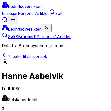
Bedriftsoversikten
Bransjer
Personer
Artikler
Søk
Bedriftsoversikten
Søk
B
Bransjer
P
Personer
A
Artikler
Data fra Brønnøysundregistrene
Tilbake til personsøk
Hanne Aabelvik
Født
1980
Selskaper totalt
3