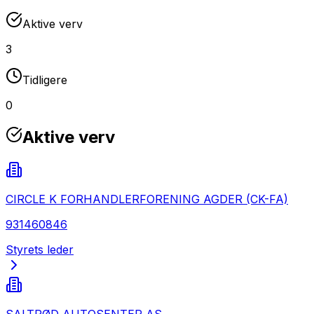
Aktive verv
3
Tidligere
0
Aktive verv
CIRCLE K FORHANDLERFORENING AGDER (CK-FA)
931460846
Styrets leder
SALTRØD AUTOSENTER AS