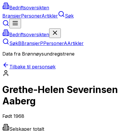
Bedriftsoversikten
Bransjer
Personer
Artikler
Søk
Bedriftsoversikten
Søk
B
Bransjer
P
Personer
A
Artikler
Data fra Brønnøysundregistrene
Tilbake til personsøk
Grethe-Helen Severinsen
Aaberg
Født
1968
Selskaper totalt