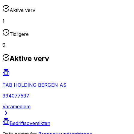
Aktive verv
1
Tidligere
0
Aktive verv
TAB HOLDING BERGEN AS
994077597
Varamedlem
Bedriftsoversikten
Data hentet fra
Brønnøysundregistrene