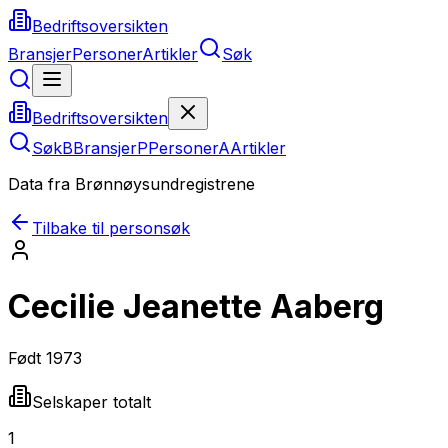
Bedriftsoversikten
Bransjer
Personer
Artikler
Søk
Bedriftsoversikten
Søk
B
Bransjer
P
Personer
A
Artikler
Data fra Brønnøysundregistrene
Tilbake til personsøk
Cecilie Jeanette Aaberg
Født
1973
Selskaper totalt
1