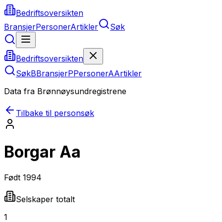
Bedriftsoversikten
Bransjer
Personer
Artikler
Søk
Bedriftsoversikten
Søk
B
Bransjer
P
Personer
A
Artikler
Data fra Brønnøysundregistrene
Tilbake til personsøk
Borgar Aa
Født
1994
Selskaper totalt
1