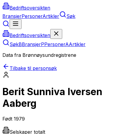
Bedriftsoversikten
Bransjer
Personer
Artikler
Søk
Bedriftsoversikten
Søk
B
Bransjer
P
Personer
A
Artikler
Data fra Brønnøysundregistrene
Tilbake til personsøk
Berit Sunniva Iversen
Aaberg
Født
1979
Selskaper totalt