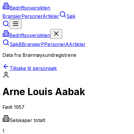
Bedriftsoversikten
Bransjer
Personer
Artikler
Søk
Bedriftsoversikten
Søk
B
Bransjer
P
Personer
A
Artikler
Data fra Brønnøysundregistrene
Tilbake til personsøk
Arne Louis Aabak
Født
1957
Selskaper totalt
1