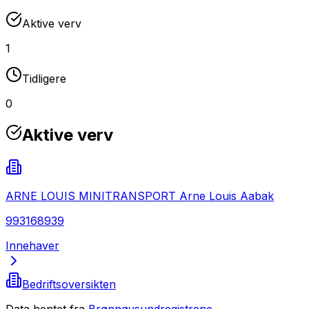
Aktive verv
1
Tidligere
0
Aktive verv
ARNE LOUIS MINITRANSPORT Arne Louis Aabak
993168939
Innehaver
Bedriftsoversikten
Data hentet fra
Brønnøysundregistrene