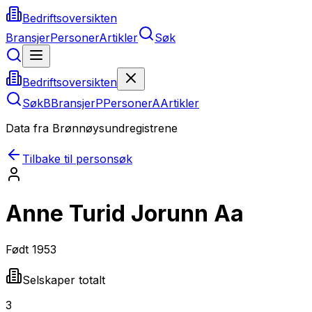
Bedriftsoversikten
Bransjer
Personer
Artikler
Søk
Bedriftsoversikten
Søk
B
Bransjer
P
Personer
A
Artikler
Data fra Brønnøysundregistrene
Tilbake til personsøk
Anne Turid Jorunn Aa
Født
1953
Selskaper totalt
3