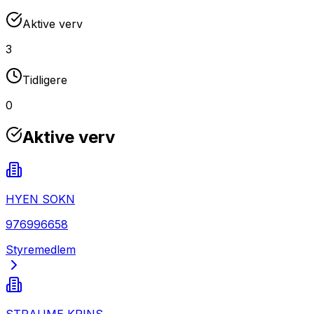
Aktive verv
3
Tidligere
0
Aktive verv
HYEN SOKN
976996658
Styremedlem
STRAUME KRINS