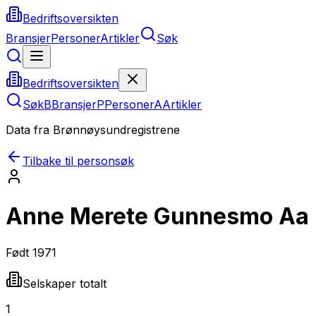
Bedriftsoversikten
Bransjer
Personer
Artikler
Søk
Bedriftsoversikten
Søk
B
Bransjer
P
Personer
A
Artikler
Data fra Brønnøysundregistrene
Tilbake til personsøk
Anne Merete Gunnesmo Aa
Født
1971
Selskaper totalt
1