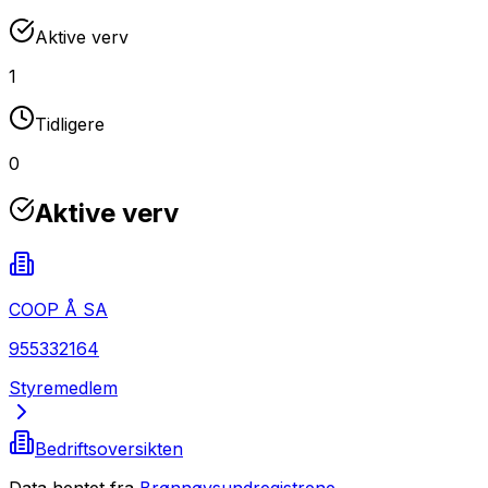
Aktive verv
1
Tidligere
0
Aktive verv
COOP Å SA
955332164
Styremedlem
Bedriftsoversikten
Data hentet fra
Brønnøysundregistrene