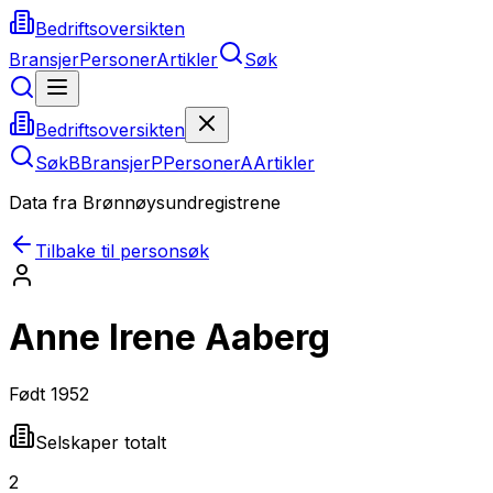
Bedriftsoversikten
Bransjer
Personer
Artikler
Søk
Bedriftsoversikten
Søk
B
Bransjer
P
Personer
A
Artikler
Data fra Brønnøysundregistrene
Tilbake til personsøk
Anne Irene Aaberg
Født
1952
Selskaper totalt
2