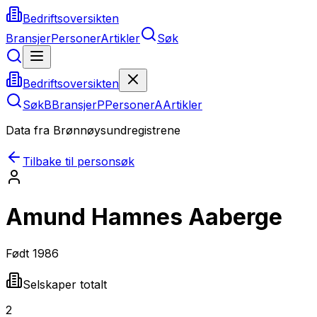
Bedriftsoversikten
Bransjer
Personer
Artikler
Søk
Bedriftsoversikten
Søk
B
Bransjer
P
Personer
A
Artikler
Data fra Brønnøysundregistrene
Tilbake til personsøk
Amund Hamnes Aaberge
Født
1986
Selskaper totalt
2