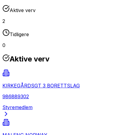
Aktive verv
2
Tidligere
0
Aktive verv
KIRKEGÅRDSGT 3 BORETTSLAG
986889302
Styremedlem
MALENG NORWAY