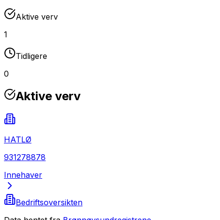
Aktive verv
1
Tidligere
0
Aktive verv
HATLØ
931278878
Innehaver
Bedriftsoversikten
Data hentet fra
Brønnøysundregistrene