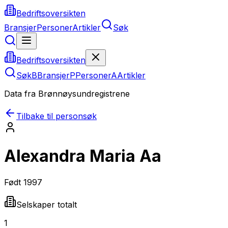
Bedriftsoversikten
Bransjer
Personer
Artikler
Søk
Bedriftsoversikten
Søk
B
Bransjer
P
Personer
A
Artikler
Data fra Brønnøysundregistrene
Tilbake til personsøk
Alexandra Maria Aa
Født
1997
Selskaper totalt
1