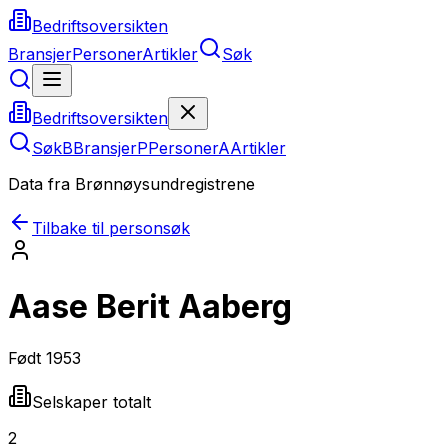
Bedriftsoversikten
Bransjer
Personer
Artikler
Søk
Bedriftsoversikten
Søk
B
Bransjer
P
Personer
A
Artikler
Data fra Brønnøysundregistrene
Tilbake til personsøk
Aase Berit Aaberg
Født
1953
Selskaper totalt
2