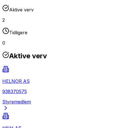
Aktive verv
2
Tidligere
0
Aktive verv
HELNOR AS
938370575
Styremedlem
HNH AS