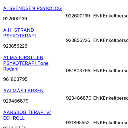
A. SVENDSEN PSYKOLOG
922600139
ENK
Enkeltpers
922600139
A.H. STRAND
PSYKOTERAPI
923856226
ENK
Enkeltpers
923856226
A1 MAJORSTUEN
PSYKOTERAPI Tone
Rodahl
981803795
ENK
Enkeltpers
981803795
AALMÅS LARSEN
923486879
ENK
Enkeltpers
923486879
AARSBOG TERAPI V/
ECHROLL
931865552
ENK
Enkeltpers