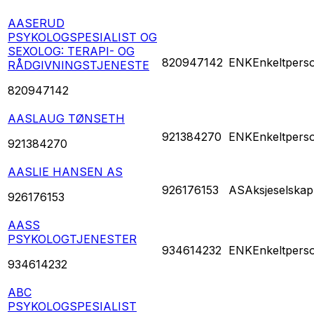
AASERUD
PSYKOLOGSPESIALIST OG
SEXOLOG: TERAPI- OG
820947142
ENK
Enkeltpers
RÅDGIVNINGSTJENESTE
820947142
AASLAUG TØNSETH
921384270
ENK
Enkeltpers
921384270
AASLIE HANSEN AS
926176153
AS
Aksjeselskap
926176153
AASS
PSYKOLOGTJENESTER
934614232
ENK
Enkeltpers
934614232
ABC
PSYKOLOGSPESIALIST