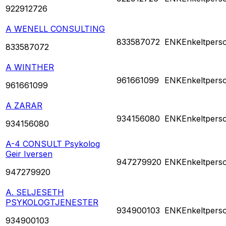
922912726
A WENELL CONSULTING
833587072
ENK
Enkeltpers
833587072
A WINTHER
961661099
ENK
Enkeltpers
961661099
A ZARAR
934156080
ENK
Enkeltpers
934156080
A-4 CONSULT Psykolog
Geir Iversen
947279920
ENK
Enkeltpers
947279920
A. SELJESETH
PSYKOLOGTJENESTER
934900103
ENK
Enkeltpers
934900103