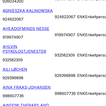
926034200
AGNIESZKA KALINOWSKA
924622067
ENK
Enkeltpers
924622067
AHEADOFMINDS NESSE
919974907
ENK
Enkeltpers
919974907
AHLVIN
PSYKOLOGTJENESTER
932582309
ENK
Enkeltpers
932582309
AILI LØCHEN
929396898
ENK
Enkeltpers
929396898
AINA FRAAS-JOHANSEN
998607736
ENK
Enkeltpers
998607736
AINDOW THERAPY AND