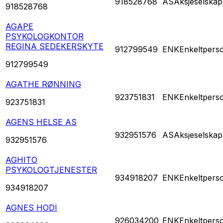
918528768
AS
Aksjeselskap
918528768
AGAPE
PSYKOLOGKONTOR
REGINA SEDEKERSKYTE
912799549
ENK
Enkeltpers
912799549
AGATHE RØNNING
923751831
ENK
Enkeltpers
923751831
AGENS HELSE AS
932951576
AS
Aksjeselskap
932951576
AGHITO
PSYKOLOGTJENESTER
934918207
ENK
Enkeltpers
934918207
AGNES HODI
926034200
ENK
Enkeltpers