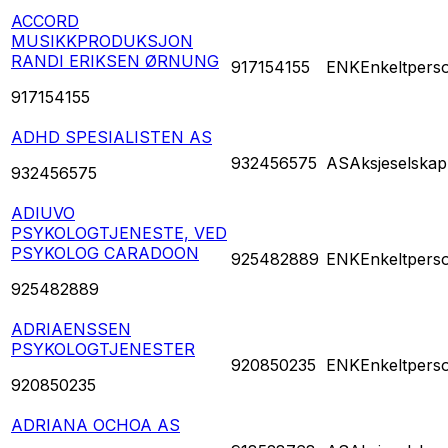
ACCORD
MUSIKKPRODUKSJON
RANDI ERIKSEN ØRNUNG
917154155
ENK
Enkeltpers
917154155
ADHD SPESIALISTEN AS
932456575
AS
Aksjeselskap
932456575
ADIUVO
PSYKOLOGTJENESTE, VED
PSYKOLOG CARADOON
925482889
ENK
Enkeltpers
925482889
ADRIAENSSEN
PSYKOLOGTJENESTER
920850235
ENK
Enkeltpers
920850235
ADRIANA OCHOA AS