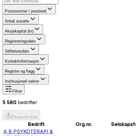
Postnummer / poststed
Antall ansatte
Aksjekapital (kr)
Registreringsdato
Stiftelsesdato
Kontaktinformasjon
Registre og flagg
Institusjonell sektor
Filtrer
5 580
bedrifter
Eksporter liste
Bedrift
Org.nr.
Selskaps
A B PSYKOTERAPI &