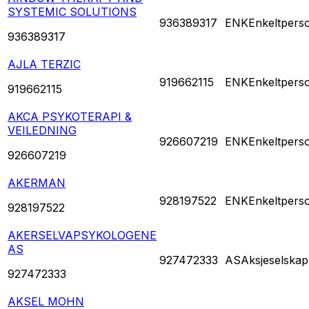
SYSTEMIC SOLUTIONS
936389317
ENK
Enkeltpers
936389317
AJLA TERZIC
919662115
ENK
Enkeltpers
919662115
AKCA PSYKOTERAPI &
VEILEDNING
926607219
ENK
Enkeltpers
926607219
AKERMAN
928197522
ENK
Enkeltpers
928197522
AKERSELVAPSYKOLOGENE
AS
927472333
AS
Aksjeselskap
927472333
AKSEL MOHN