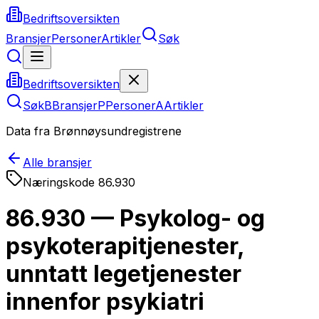
Bedriftsoversikten
Bransjer
Personer
Artikler
Søk
Bedriftsoversikten
Søk
B
Bransjer
P
Personer
A
Artikler
Data fra Brønnøysundregistrene
Alle bransjer
Næringskode
86.930
86.930 — Psykolog- og
psykoterapitjenester,
unntatt legetjenester
innenfor psykiatri