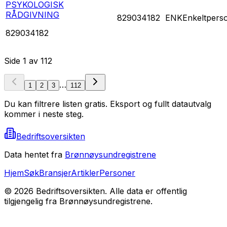
PSYKOLOGISK
RÅDGIVNING
829034182
ENK
Enkeltpers
829034182
Side
1
av
112
…
1
2
3
112
Du kan filtrere listen gratis. Eksport og fullt datautvalg
kommer i neste steg.
Bedriftsoversikten
Data hentet fra
Brønnøysundregistrene
Hjem
Søk
Bransjer
Artikler
Personer
©
2026
Bedriftsoversikten. Alle data er offentlig
tilgjengelig fra Brønnøysundregistrene.