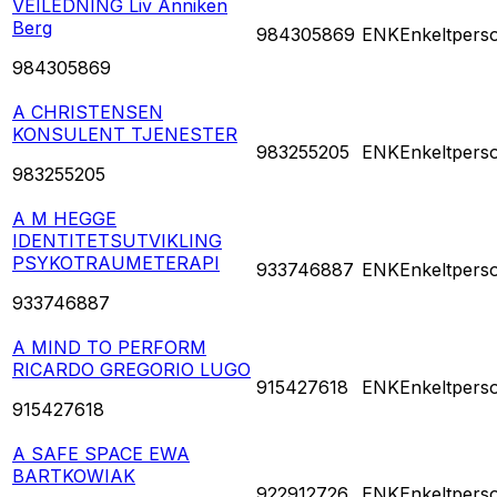
VEILEDNING Liv Anniken
Berg
984305869
ENK
Enkeltpers
984305869
A CHRISTENSEN
KONSULENT TJENESTER
983255205
ENK
Enkeltpers
983255205
A M HEGGE
IDENTITETSUTVIKLING
PSYKOTRAUMETERAPI
933746887
ENK
Enkeltpers
933746887
A MIND TO PERFORM
RICARDO GREGORIO LUGO
915427618
ENK
Enkeltpers
915427618
A SAFE SPACE EWA
BARTKOWIAK
922912726
ENK
Enkeltpers