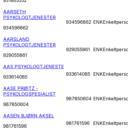
931865552
AARSETH
PSYKOLOGTJENESTER
934596862
ENK
Enkeltpers
934596862
AARSLAND
PSYKOLOGTJENESTER
929055861
ENK
Enkeltpers
929055861
AAS PSYKOLOGTJENESTE
933614085
ENK
Enkeltpers
933614085
AASE PRØITZ -
PSYKOLOGSPESIALIST
987850604
ENK
Enkeltpers
987850604
AASEN BJØRN AKSEL
981761596
ENK
Enkeltpers
981761596