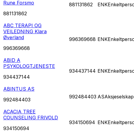
Rune Forsmo
881131862
ENK
Enkeltpers
881131862
ABC TERAPI OG
VEILEDNING Klara
Øverland
996369668
ENK
Enkeltpers
996369668
ABID A
PSYKOLOGTJENESTE
934437144
ENK
Enkeltpers
934437144
ABINTUS AS
992484403
AS
Aksjeselskap
992484403
ACACIA TREE
COUNSELING FRIVOLD
934150694
ENK
Enkeltpers
934150694