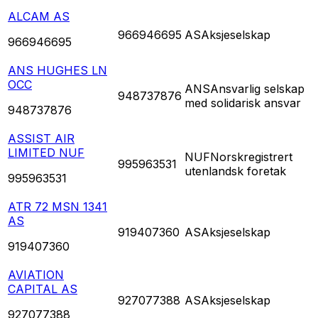
ALCAM AS
966946695
AS
Aksjeselskap
966946695
ANS HUGHES LN
OCC
ANS
Ansvarlig selskap
948737876
med solidarisk ansvar
948737876
ASSIST AIR
LIMITED NUF
NUF
Norskregistrert
995963531
utenlandsk foretak
995963531
ATR 72 MSN 1341
AS
919407360
AS
Aksjeselskap
919407360
AVIATION
CAPITAL AS
927077388
AS
Aksjeselskap
927077388