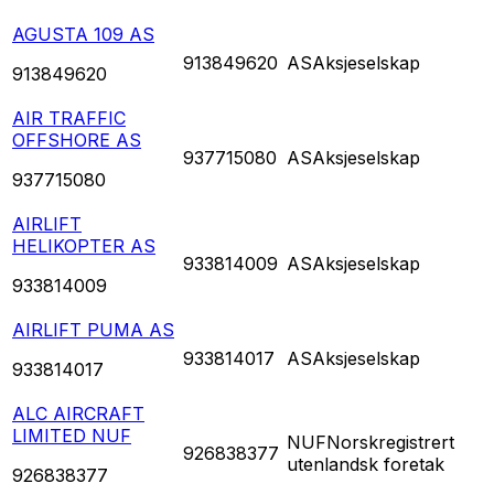
AGUSTA 109 AS
913849620
AS
Aksjeselskap
913849620
AIR TRAFFIC
OFFSHORE AS
937715080
AS
Aksjeselskap
937715080
AIRLIFT
HELIKOPTER AS
933814009
AS
Aksjeselskap
933814009
AIRLIFT PUMA AS
933814017
AS
Aksjeselskap
933814017
ALC AIRCRAFT
LIMITED NUF
NUF
Norskregistrert
926838377
utenlandsk foretak
926838377