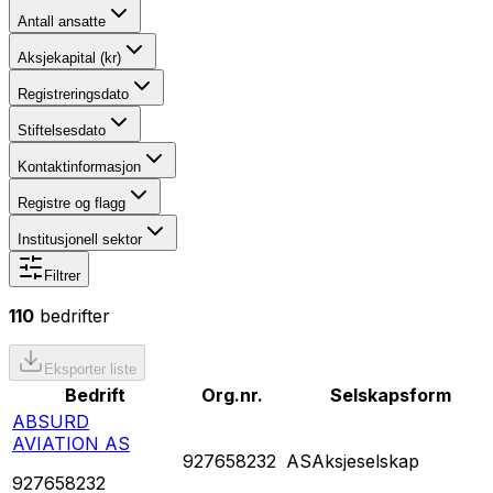
Antall ansatte
Aksjekapital (kr)
Registreringsdato
Stiftelsesdato
Kontaktinformasjon
Registre og flagg
Institusjonell sektor
Filtrer
110
bedrifter
Eksporter liste
Bedrift
Org.nr.
Selskapsform
ABSURD
AVIATION AS
927658232
AS
Aksjeselskap
927658232