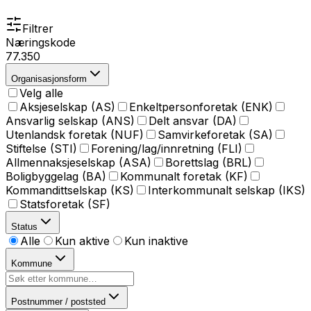
Filtrer
Næringskode
77.350
Organisasjonsform
Velg alle
Aksjeselskap (AS)
Enkeltpersonforetak (ENK)
Ansvarlig selskap (ANS)
Delt ansvar (DA)
Utenlandsk foretak (NUF)
Samvirkeforetak (SA)
Stiftelse (STI)
Forening/lag/innretning (FLI)
Allmennaksjeselskap (ASA)
Borettslag (BRL)
Boligbyggelag (BA)
Kommunalt foretak (KF)
Kommandittselskap (KS)
Interkommunalt selskap (IKS)
Statsforetak (SF)
Status
Alle
Kun aktive
Kun inaktive
Kommune
Postnummer / poststed