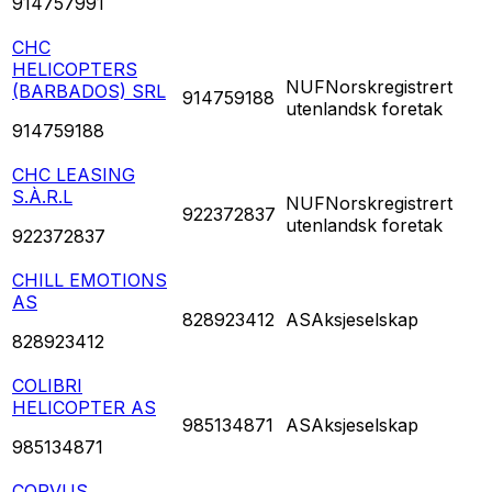
914757991
CHC
HELICOPTERS
NUF
Norskregistrert
(BARBADOS) SRL
914759188
utenlandsk foretak
914759188
CHC LEASING
S.À.R.L
NUF
Norskregistrert
922372837
utenlandsk foretak
922372837
CHILL EMOTIONS
AS
828923412
AS
Aksjeselskap
828923412
COLIBRI
HELICOPTER AS
985134871
AS
Aksjeselskap
985134871
CORVUS