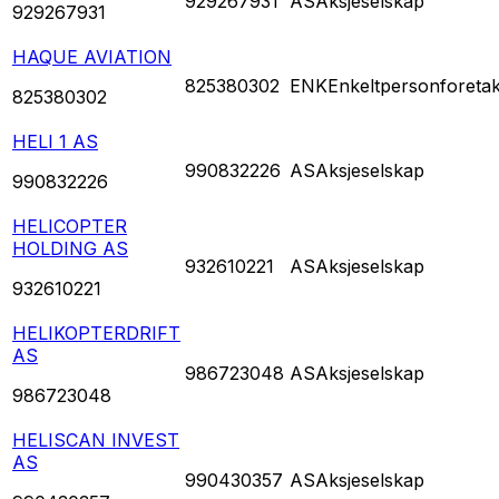
929267931
AS
Aksjeselskap
929267931
HAQUE AVIATION
825380302
ENK
Enkeltpersonforeta
825380302
HELI 1 AS
990832226
AS
Aksjeselskap
990832226
HELICOPTER
HOLDING AS
932610221
AS
Aksjeselskap
932610221
HELIKOPTERDRIFT
AS
986723048
AS
Aksjeselskap
986723048
HELISCAN INVEST
AS
990430357
AS
Aksjeselskap