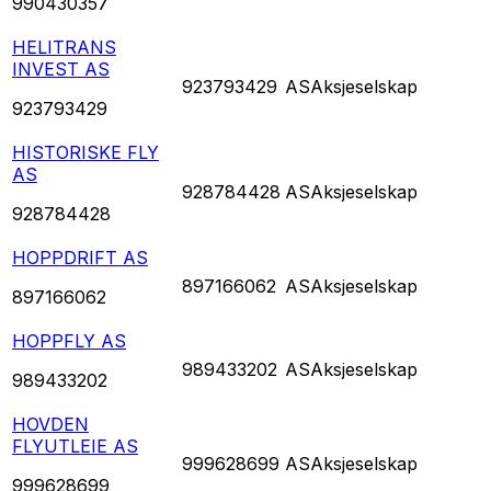
990430357
HELITRANS
INVEST AS
923793429
AS
Aksjeselskap
923793429
HISTORISKE FLY
AS
928784428
AS
Aksjeselskap
928784428
HOPPDRIFT AS
897166062
AS
Aksjeselskap
897166062
HOPPFLY AS
989433202
AS
Aksjeselskap
989433202
HOVDEN
FLYUTLEIE AS
999628699
AS
Aksjeselskap
999628699