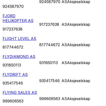
924587970
AS
Aksjeselskap
924587970
FJORD
HELIKOPTER AS
917237638
AS
Aksjeselskap
917237638
FLIGHT LEVEL AS
817744672
AS
Aksjeselskap
817744672
FLYDIAMOND AS
931850113
AS
Aksjeselskap
931850113
FLYDRIFT AS
935417546
AS
Aksjeselskap
935417546
FLYING SALES AS
999606563
AS
Aksjeselskap
999606563