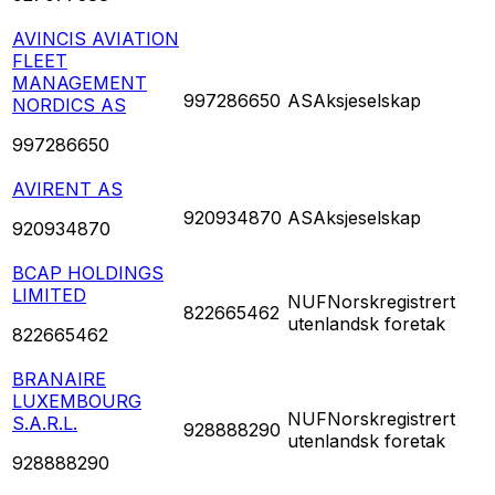
AVINCIS AVIATION
FLEET
MANAGEMENT
997286650
AS
Aksjeselskap
NORDICS AS
997286650
AVIRENT AS
920934870
AS
Aksjeselskap
920934870
BCAP HOLDINGS
LIMITED
NUF
Norskregistrert
822665462
utenlandsk foretak
822665462
BRANAIRE
LUXEMBOURG
NUF
Norskregistrert
S.A.R.L.
928888290
utenlandsk foretak
928888290