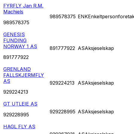
FYRFLY Jan R.M.
Machiels
989578375
ENK
Enkeltpersonforeta
989578375
GENESIS
FUNDING
NORWAY 1 AS
891777922
AS
Aksjeselskap
891777922
GRENLAND
FALLSKJERMFLY
AS
929224213
AS
Aksjeselskap
929224213
GT UTLEIE AS
929228995
AS
Aksjeselskap
929228995
HAGL FLY AS