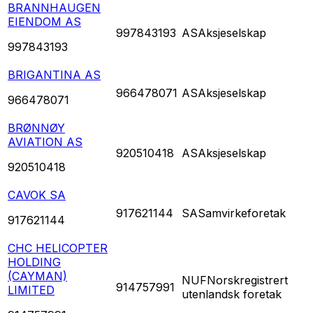
BRANNHAUGEN
EIENDOM AS
997843193
AS
Aksjeselskap
997843193
BRIGANTINA AS
966478071
AS
Aksjeselskap
966478071
BRØNNØY
AVIATION AS
920510418
AS
Aksjeselskap
920510418
CAVOK SA
917621144
SA
Samvirkeforetak
917621144
CHC HELICOPTER
HOLDING
(CAYMAN)
NUF
Norskregistrert
914757991
LIMITED
utenlandsk foretak