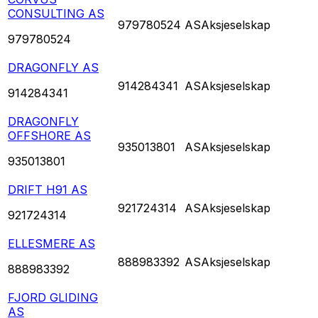
CONSULTING AS
979780524
AS
Aksjeselskap
979780524
DRAGONFLY AS
914284341
AS
Aksjeselskap
914284341
DRAGONFLY
OFFSHORE AS
935013801
AS
Aksjeselskap
935013801
DRIFT H91 AS
921724314
AS
Aksjeselskap
921724314
ELLESMERE AS
888983392
AS
Aksjeselskap
888983392
FJORD GLIDING
AS