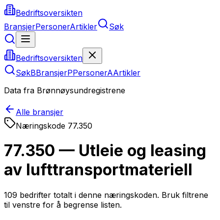
Bedriftsoversikten
Bransjer
Personer
Artikler
Søk
Bedriftsoversikten
Søk
B
Bransjer
P
Personer
A
Artikler
Data fra Brønnøysundregistrene
Alle bransjer
Næringskode
77.350
77.350 — Utleie og leasing
av lufttransportmateriell
109
bedrifter totalt i denne næringskoden. Bruk filtrene
til venstre for å begrense listen.