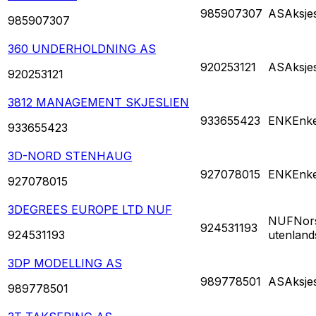
985907307
AS
Aksje
985907307
360 UNDERHOLDNING AS
920253121
AS
Aksje
920253121
3812 MANAGEMENT SKJESLIEN
933655423
ENK
Enke
933655423
3D-NORD STENHAUG
927078015
ENK
Enke
927078015
3DEGREES EUROPE LTD NUF
NUF
Nors
924531193
924531193
utenland
3DP MODELLING AS
989778501
AS
Aksje
989778501