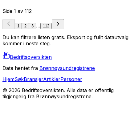
Side
1
av
112
…
1
2
3
112
Du kan filtrere listen gratis. Eksport og fullt datautvalg
kommer i neste steg.
Bedriftsoversikten
Data hentet fra
Brønnøysundregistrene
Hjem
Søk
Bransjer
Artikler
Personer
©
2026
Bedriftsoversikten. Alle data er offentlig
tilgjengelig fra Brønnøysundregistrene.