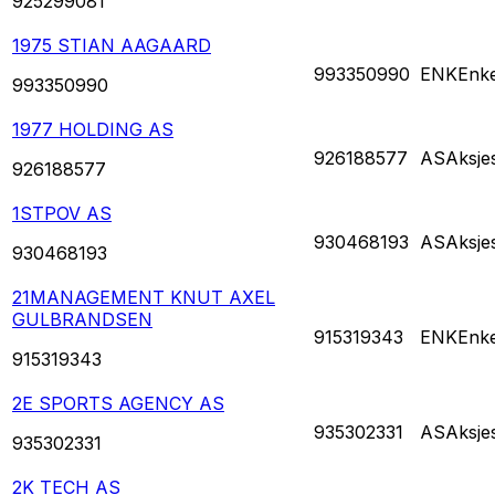
925299081
1975 STIAN AAGAARD
993350990
ENK
Enke
993350990
1977 HOLDING AS
926188577
AS
Aksje
926188577
1STPOV AS
930468193
AS
Aksje
930468193
21MANAGEMENT KNUT AXEL
GULBRANDSEN
915319343
ENK
Enke
915319343
2E SPORTS AGENCY AS
935302331
AS
Aksje
935302331
2K TECH AS