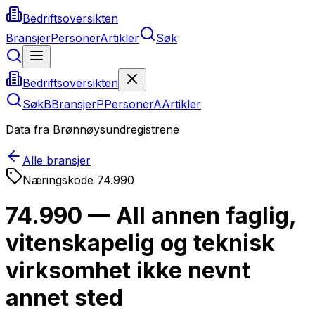
Bedriftsoversikten
Bransjer
Personer
Artikler
Søk
Bedriftsoversikten
Søk
B
Bransjer
P
Personer
A
Artikler
Data fra Brønnøysundregistrene
Alle bransjer
Næringskode
74.990
74.990 — All annen faglig,
vitenskapelig og teknisk
virksomhet ikke nevnt
annet sted