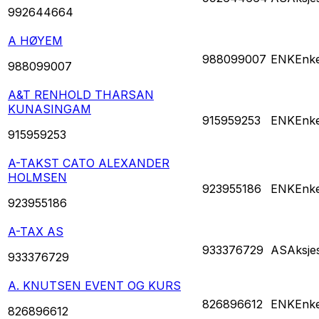
992644664
A HØYEM
988099007
ENK
Enke
988099007
A&T RENHOLD THARSAN
KUNASINGAM
915959253
ENK
Enke
915959253
A-TAKST CATO ALEXANDER
HOLMSEN
923955186
ENK
Enke
923955186
A-TAX AS
933376729
AS
Aksje
933376729
A. KNUTSEN EVENT OG KURS
826896612
ENK
Enke
826896612