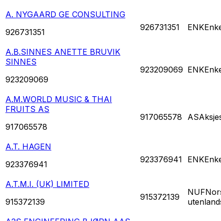
A. NYGAARD GE CONSULTING
926731351
ENK
Enke
926731351
A.B.SINNES ANETTE BRUVIK
SINNES
923209069
ENK
Enke
923209069
A.M.WORLD MUSIC & THAI
FRUITS AS
917065578
AS
Aksje
917065578
A.T. HAGEN
923376941
ENK
Enke
923376941
A.T.M.I. (UK) LIMITED
NUF
Nors
915372139
915372139
utenland