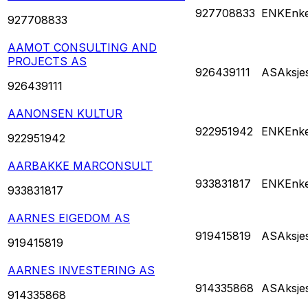
927708833
ENK
Enke
927708833
AAMOT CONSULTING AND
PROJECTS AS
926439111
AS
Aksje
926439111
AANONSEN KULTUR
922951942
ENK
Enke
922951942
AARBAKKE MARCONSULT
933831817
ENK
Enke
933831817
AARNES EIGEDOM AS
919415819
AS
Aksje
919415819
AARNES INVESTERING AS
914335868
AS
Aksje
914335868