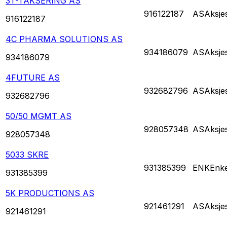
3T-TAKSERING AS
916122187
AS
Aksje
916122187
4C PHARMA SOLUTIONS AS
934186079
AS
Aksje
934186079
4FUTURE AS
932682796
AS
Aksje
932682796
50/50 MGMT AS
928057348
AS
Aksje
928057348
5033 SKRE
931385399
ENK
Enke
931385399
5K PRODUCTIONS AS
921461291
AS
Aksje
921461291