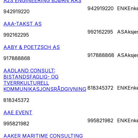
A2S ENGINEERING BJØRN AAS
942919220
ENK
Enke
942919220
AAA-TAKST AS
992162295
AS
Aksje
992162295
AABY & POETZSCH AS
917888868
AS
Aksje
917888868
AADLAND CONSULT:
BISTANDSFAGLIG- OG
TVERRKULTURELL
818345372
ENK
Enke
KOMMUNIKASJONSRÅDGIVNING
818345372
AAE EVENT
995821982
ENK
Enke
995821982
AAKER MARITIME CONSULTING