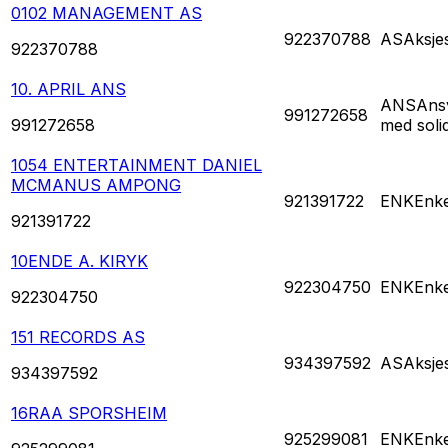
0102 MANAGEMENT AS
922370788
AS
Aksje
922370788
10. APRIL ANS
ANS
Ansv
991272658
991272658
med soli
1054 ENTERTAINMENT DANIEL
MCMANUS AMPONG
921391722
ENK
Enke
921391722
10ENDE A. KIRYK
922304750
ENK
Enke
922304750
151 RECORDS AS
934397592
AS
Aksje
934397592
16RAA SPORSHEIM
925299081
ENK
Enke