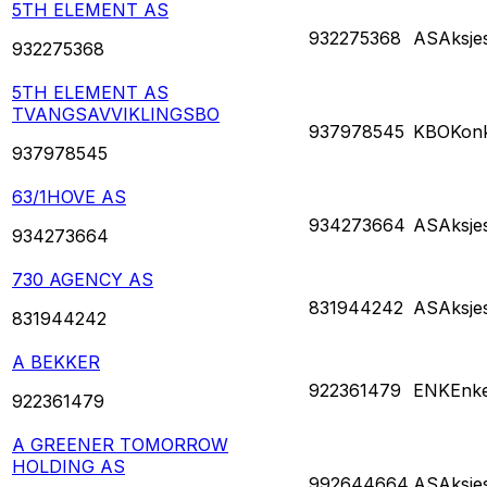
5TH ELEMENT AS
932275368
AS
Aksje
932275368
5TH ELEMENT AS
TVANGSAVVIKLINGSBO
937978545
KBO
Kon
937978545
63/1HOVE AS
934273664
AS
Aksje
934273664
730 AGENCY AS
831944242
AS
Aksje
831944242
A BEKKER
922361479
ENK
Enke
922361479
A GREENER TOMORROW
HOLDING AS
992644664
AS
Aksje