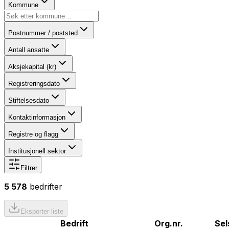
Kommune
Postnummer / poststed
Antall ansatte
Aksjekapital (kr)
Registreringsdato
Stiftelsesdato
Kontaktinformasjon
Registre og flagg
Institusjonell sektor
Filtrer
5 578
bedrifter
Eksporter liste
Bedrift
Org.nr.
Sel