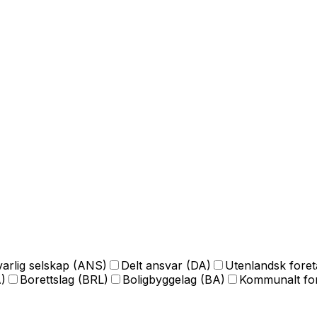
arlig selskap (ANS)
Delt ansvar (DA)
Utenlandsk fore
)
Borettslag (BRL)
Boligbyggelag (BA)
Kommunalt for