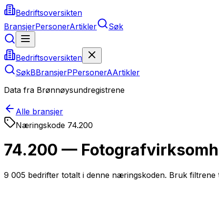
Bedriftsoversikten
Bransjer
Personer
Artikler
Søk
Bedriftsoversikten
Søk
B
Bransjer
P
Personer
A
Artikler
Data fra Brønnøysundregistrene
Alle bransjer
Næringskode
74.200
74.200 — Fotografvirksomh
9 005
bedrifter totalt i denne næringskoden. Bruk filtrene t