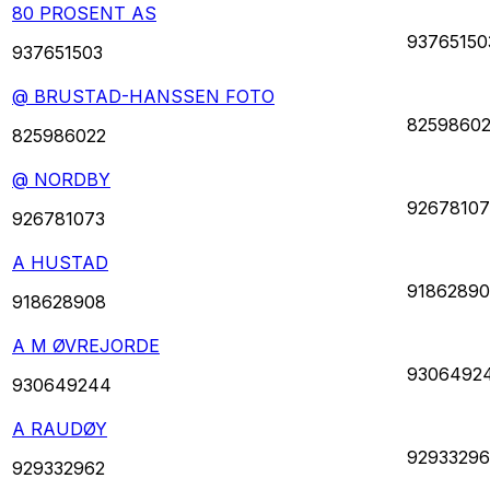
80 PROSENT AS
93765150
937651503
@ BRUSTAD-HANSSEN FOTO
8259860
825986022
@ NORDBY
92678107
926781073
A HUSTAD
9186289
918628908
A M ØVREJORDE
9306492
930649244
A RAUDØY
92933296
929332962