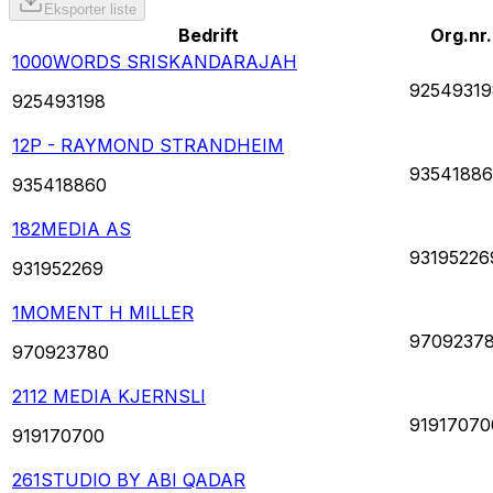
Eksporter liste
Bedrift
Org.nr.
1000WORDS SRISKANDARAJAH
92549319
925493198
12P - RAYMOND STRANDHEIM
9354188
935418860
182MEDIA AS
93195226
931952269
1MOMENT H MILLER
9709237
970923780
2112 MEDIA KJERNSLI
91917070
919170700
261STUDIO BY ABI QADAR