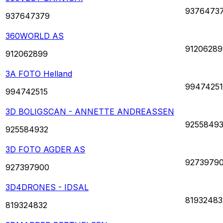
9376473
937647379
360WORLD AS
91206289
912062899
3A FOTO Helland
99474251
994742515
3D BOLIGSCAN - ANNETTE ANDREASSEN
9255849
925584932
3D FOTO AGDER AS
9273979
927397900
3D4DRONES - IDSAL
81932483
819324832