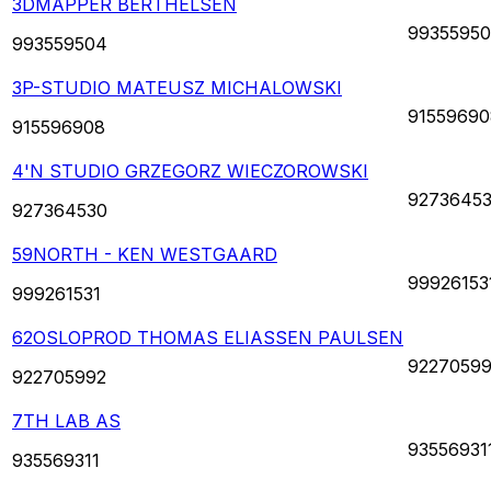
3DMAPPER BERTHELSEN
9935595
993559504
3P-STUDIO MATEUSZ MICHALOWSKI
91559690
915596908
4'N STUDIO GRZEGORZ WIECZOROWSKI
9273645
927364530
59NORTH - KEN WESTGAARD
99926153
999261531
62OSLOPROD THOMAS ELIASSEN PAULSEN
9227059
922705992
7TH LAB AS
93556931
935569311