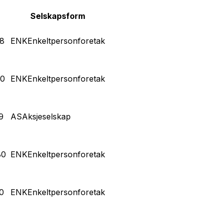
Selskapsform
8
ENK
Enkeltpersonforetak
60
ENK
Enkeltpersonforetak
9
AS
Aksjeselskap
80
ENK
Enkeltpersonforetak
0
ENK
Enkeltpersonforetak