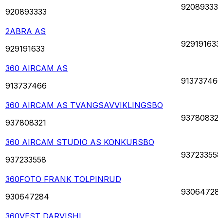
92089333
920893333
2ABRA AS
92919163
929191633
360 AIRCAM AS
91373746
913737466
360 AIRCAM AS TVANGSAVVIKLINGSBO
93780832
937808321
360 AIRCAM STUDIO AS KONKURSBO
93723355
937233558
360FOTO FRANK TOLPINRUD
9306472
930647284
360VEST DARVISHI