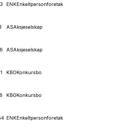
3
ENK
Enkeltpersonforetak
3
AS
Aksjeselskap
6
AS
Aksjeselskap
1
KBO
Konkursbo
8
KBO
Konkursbo
84
ENK
Enkeltpersonforetak