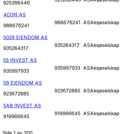
925288446
4CON AS
988676241
AS
Aksjeselskap
988676241
5029 EIENDOM AS
935284317
AS
Aksjeselskap
935284317
55 INVEST AS
935997933
AS
Aksjeselskap
935997933
59 EIENDOM AS
923672885
AS
Aksjeselskap
923672885
5AB INVEST AS
919966645
AS
Aksjeselskap
919966645
Side
1
av
200