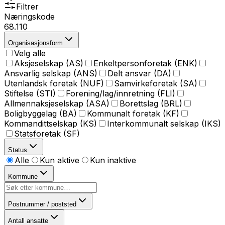
Filtrer
Næringskode
68.110
Organisasjonsform
Velg alle
Aksjeselskap (AS)
Enkeltpersonforetak (ENK)
Ansvarlig selskap (ANS)
Delt ansvar (DA)
Utenlandsk foretak (NUF)
Samvirkeforetak (SA)
Stiftelse (STI)
Forening/lag/innretning (FLI)
Allmennaksjeselskap (ASA)
Borettslag (BRL)
Boligbyggelag (BA)
Kommunalt foretak (KF)
Kommandittselskap (KS)
Interkommunalt selskap (IKS)
Statsforetak (SF)
Status
Alle
Kun aktive
Kun inaktive
Kommune
Postnummer / poststed
Antall ansatte