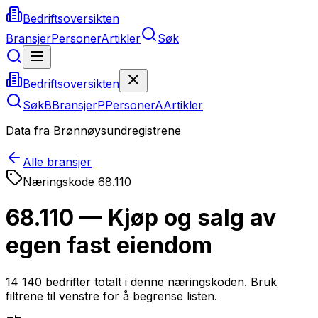
Bedriftsoversikten
Bransjer
Personer
Artikler
Søk
Bedriftsoversikten
Søk
B
Bransjer
P
Personer
A
Artikler
Data fra Brønnøysundregistrene
Alle bransjer
Næringskode
68.110
68.110 — Kjøp og salg av
egen fast eiendom
14 140
bedrifter totalt i denne næringskoden. Bruk
filtrene til venstre for å begrense listen.