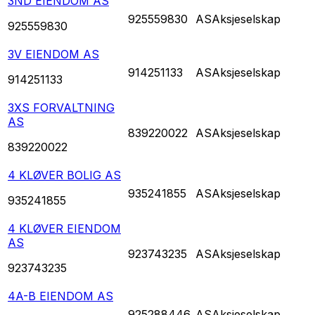
3ND EIENDOM AS
925559830
AS
Aksjeselskap
925559830
3V EIENDOM AS
914251133
AS
Aksjeselskap
914251133
3XS FORVALTNING
AS
839220022
AS
Aksjeselskap
839220022
4 KLØVER BOLIG AS
935241855
AS
Aksjeselskap
935241855
4 KLØVER EIENDOM
AS
923743235
AS
Aksjeselskap
923743235
4A-B EIENDOM AS
925288446
AS
Aksjeselskap