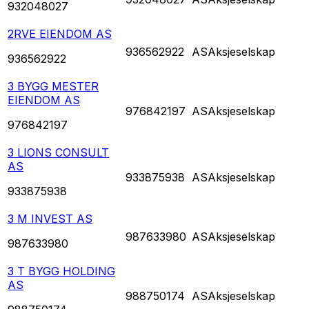
932048027
2RVE EIENDOM AS
936562922
AS
Aksjeselskap
936562922
3 BYGG MESTER
EIENDOM AS
976842197
AS
Aksjeselskap
976842197
3 LIONS CONSULT
AS
933875938
AS
Aksjeselskap
933875938
3 M INVEST AS
987633980
AS
Aksjeselskap
987633980
3 T BYGG HOLDING
AS
988750174
AS
Aksjeselskap