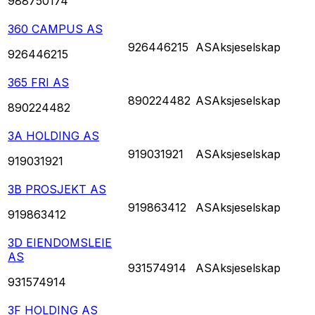
988750174
360 CAMPUS AS
926446215
AS
Aksjeselskap
926446215
365 FRI AS
890224482
AS
Aksjeselskap
890224482
3A HOLDING AS
919031921
AS
Aksjeselskap
919031921
3B PROSJEKT AS
919863412
AS
Aksjeselskap
919863412
3D EIENDOMSLEIE
AS
931574914
AS
Aksjeselskap
931574914
3F HOLDING AS