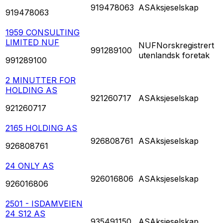
919478063
AS
Aksjeselskap
919478063
1959 CONSULTING
LIMITED NUF
NUF
Norskregistrert
991289100
utenlandsk foretak
991289100
2 MINUTTER FOR
HOLDING AS
921260717
AS
Aksjeselskap
921260717
2165 HOLDING AS
926808761
AS
Aksjeselskap
926808761
24 ONLY AS
926016806
AS
Aksjeselskap
926016806
2501 - ISDAMVEIEN
24 S12 AS
935491150
AS
Aksjeselskap