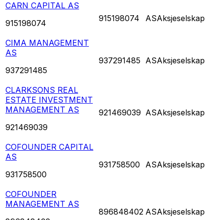
CARN CAPITAL AS
915198074
AS
Aksjeselskap
915198074
CIMA MANAGEMENT
AS
937291485
AS
Aksjeselskap
937291485
CLARKSONS REAL
ESTATE INVESTMENT
MANAGEMENT AS
921469039
AS
Aksjeselskap
921469039
COFOUNDER CAPITAL
AS
931758500
AS
Aksjeselskap
931758500
COFOUNDER
MANAGEMENT AS
896848402
AS
Aksjeselskap