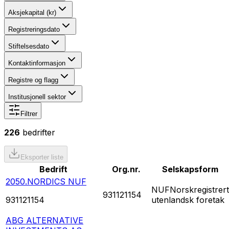
Aksjekapital (kr)
Registreringsdato
Stiftelsesdato
Kontaktinformasjon
Registre og flagg
Institusjonell sektor
Filtrer
226
bedrifter
Eksporter liste
Bedrift
Org.nr.
Selskapsform
2050.NORDICS NUF
NUF
Norskregistrert
931121154
931121154
utenlandsk foretak
ABG ALTERNATIVE