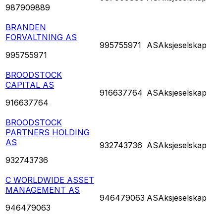
987909889
BRANDEN
FORVALTNING AS
995755971
AS
Aksjeselskap
995755971
BROODSTOCK
CAPITAL AS
916637764
AS
Aksjeselskap
916637764
BROODSTOCK
PARTNERS HOLDING
AS
932743736
AS
Aksjeselskap
932743736
C WORLDWIDE ASSET
MANAGEMENT AS
946479063
AS
Aksjeselskap
946479063