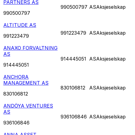
PARTNERS AS
990500797
AS
Aksjeselskap
990500797
ALTITUDE AS
991223479
AS
Aksjeselskap
991223479
ANAXO FORVALTNING
AS
914445051
AS
Aksjeselskap
914445051
ANCHORA
MANAGEMENT AS
830106812
AS
Aksjeselskap
830106812
ANDÖYA VENTURES
AS
936106846
AS
Aksjeselskap
936106846
ANNA ASSET