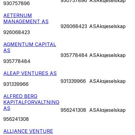
930757896
AS
Aksjeselskap
930757896
AETERNUM
MANAGEMENT AS
926068423
AS
Aksjeselskap
926068423
AGMENTUM CAPITAL
AS
935778484
AS
Aksjeselskap
935778484
ALEAP VENTURES AS
931339966
AS
Aksjeselskap
931339966
ALFRED BERG
KAPITALFORVALTNING
AS
956241308
AS
Aksjeselskap
956241308
ALLIANCE VENTURE