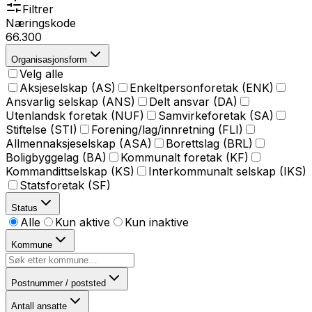
Filtrer
Næringskode
66.300
Organisasjonsform
Velg alle
Aksjeselskap (AS)
Enkeltpersonforetak (ENK)
Ansvarlig selskap (ANS)
Delt ansvar (DA)
Utenlandsk foretak (NUF)
Samvirkeforetak (SA)
Stiftelse (STI)
Forening/lag/innretning (FLI)
Allmennaksjeselskap (ASA)
Borettslag (BRL)
Boligbyggelag (BA)
Kommunalt foretak (KF)
Kommandittselskap (KS)
Interkommunalt selskap (IKS)
Statsforetak (SF)
Status
Alle
Kun aktive
Kun inaktive
Kommune
Postnummer / poststed
Antall ansatte