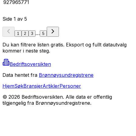
927965771
Side
1
av
5
…
1
2
3
5
Du kan filtrere listen gratis. Eksport og fullt datautvalg
kommer i neste steg.
Bedriftsoversikten
Data hentet fra
Brønnøysundregistrene
Hjem
Søk
Bransjer
Artikler
Personer
©
2026
Bedriftsoversikten. Alle data er offentlig
tilgjengelig fra Brønnøysundregistrene.