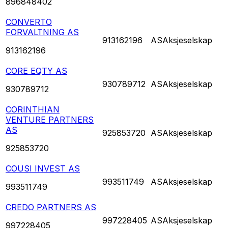
896848402
CONVERTO
FORVALTNING AS
913162196
AS
Aksjeselskap
913162196
CORE EQTY AS
930789712
AS
Aksjeselskap
930789712
CORINTHIAN
VENTURE PARTNERS
AS
925853720
AS
Aksjeselskap
925853720
COUSI INVEST AS
993511749
AS
Aksjeselskap
993511749
CREDO PARTNERS AS
997228405
AS
Aksjeselskap
997228405