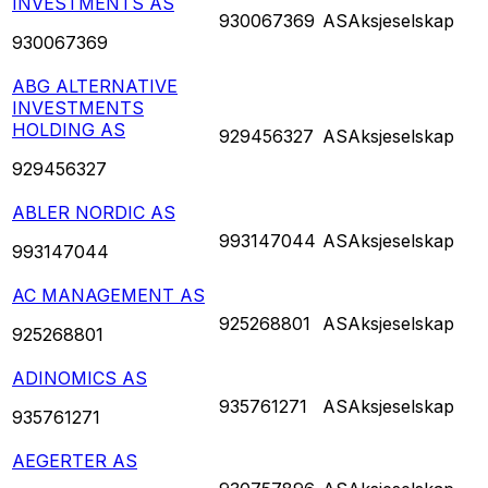
INVESTMENTS AS
930067369
AS
Aksjeselskap
930067369
ABG ALTERNATIVE
INVESTMENTS
HOLDING AS
929456327
AS
Aksjeselskap
929456327
ABLER NORDIC AS
993147044
AS
Aksjeselskap
993147044
AC MANAGEMENT AS
925268801
AS
Aksjeselskap
925268801
ADINOMICS AS
935761271
AS
Aksjeselskap
935761271
AEGERTER AS