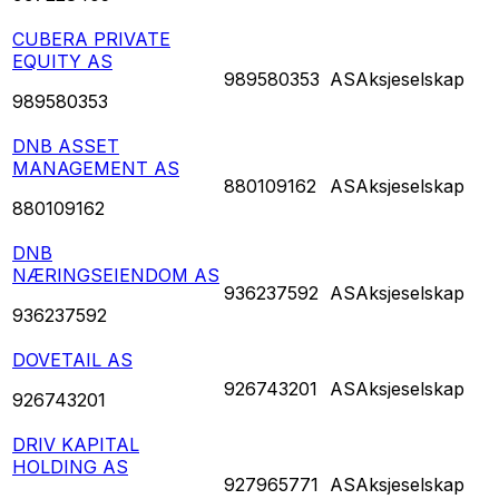
CUBERA PRIVATE
EQUITY AS
989580353
AS
Aksjeselskap
989580353
DNB ASSET
MANAGEMENT AS
880109162
AS
Aksjeselskap
880109162
DNB
NÆRINGSEIENDOM AS
936237592
AS
Aksjeselskap
936237592
DOVETAIL AS
926743201
AS
Aksjeselskap
926743201
DRIV KAPITAL
HOLDING AS
927965771
AS
Aksjeselskap