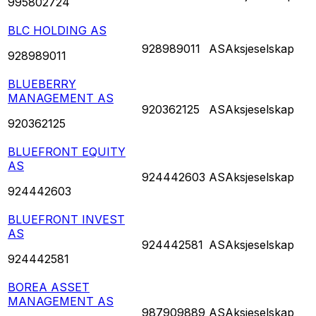
995802724
BLC HOLDING AS
928989011
AS
Aksjeselskap
928989011
BLUEBERRY
MANAGEMENT AS
920362125
AS
Aksjeselskap
920362125
BLUEFRONT EQUITY
AS
924442603
AS
Aksjeselskap
924442603
BLUEFRONT INVEST
AS
924442581
AS
Aksjeselskap
924442581
BOREA ASSET
MANAGEMENT AS
987909889
AS
Aksjeselskap