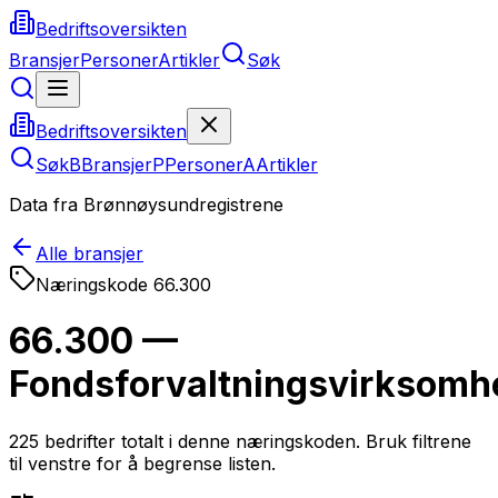
Bedriftsoversikten
Bransjer
Personer
Artikler
Søk
Bedriftsoversikten
Søk
B
Bransjer
P
Personer
A
Artikler
Data fra Brønnøysundregistrene
Alle bransjer
Næringskode
66.300
66.300 —
Fondsforvaltningsvirksomh
225
bedrifter totalt i denne næringskoden. Bruk filtrene
til venstre for å begrense listen.