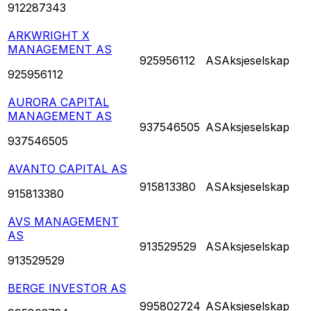
912287343
ARKWRIGHT X
MANAGEMENT AS
925956112
AS
Aksjeselskap
925956112
AURORA CAPITAL
MANAGEMENT AS
937546505
AS
Aksjeselskap
937546505
AVANTO CAPITAL AS
915813380
AS
Aksjeselskap
915813380
AVS MANAGEMENT
AS
913529529
AS
Aksjeselskap
913529529
BERGE INVESTOR AS
995802724
AS
Aksjeselskap