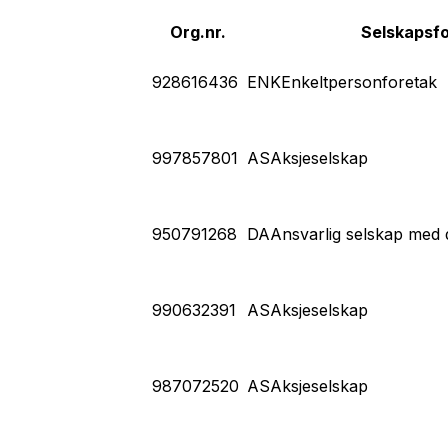
Org.nr.
Selskapsf
928616436
ENK
Enkeltpersonforetak
997857801
AS
Aksjeselskap
950791268
DA
Ansvarlig selskap med 
990632391
AS
Aksjeselskap
987072520
AS
Aksjeselskap