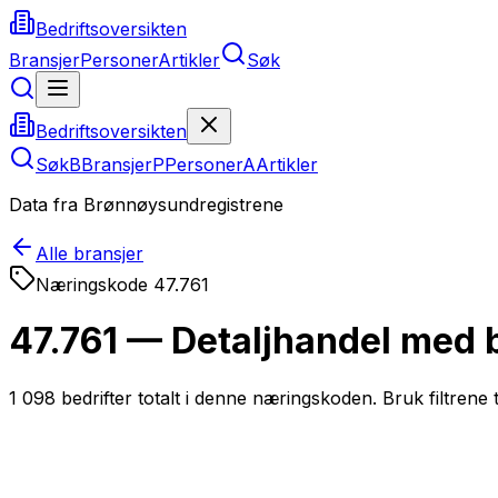
Bedriftsoversikten
Bransjer
Personer
Artikler
Søk
Bedriftsoversikten
Søk
B
Bransjer
P
Personer
A
Artikler
Data fra Brønnøysundregistrene
Alle bransjer
Næringskode
47.761
47.761 — Detaljhandel med b
1 098
bedrifter totalt i denne næringskoden. Bruk filtrene t