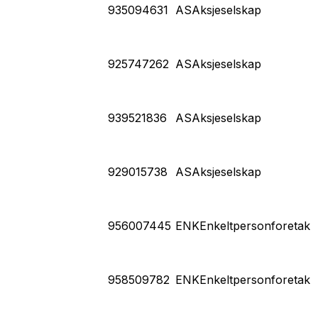
935094631
AS
Aksjeselskap
925747262
AS
Aksjeselskap
939521836
AS
Aksjeselskap
929015738
AS
Aksjeselskap
956007445
ENK
Enkeltpersonforetak
958509782
ENK
Enkeltpersonforetak