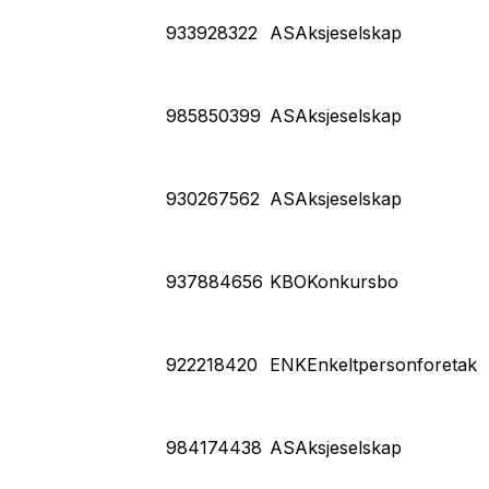
933928322
AS
Aksjeselskap
985850399
AS
Aksjeselskap
930267562
AS
Aksjeselskap
937884656
KBO
Konkursbo
922218420
ENK
Enkeltpersonforetak
984174438
AS
Aksjeselskap