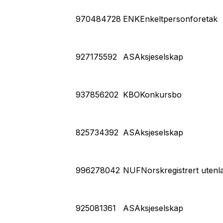
970484728
ENK
Enkeltpersonforetak
927175592
AS
Aksjeselskap
937856202
KBO
Konkursbo
825734392
AS
Aksjeselskap
996278042
NUF
Norskregistrert utenl
925081361
AS
Aksjeselskap