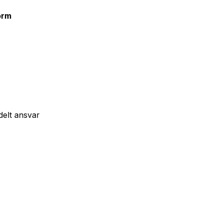
orm
delt ansvar