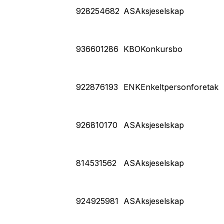
928254682
AS
Aksjeselskap
936601286
KBO
Konkursbo
922876193
ENK
Enkeltpersonforetak
926810170
AS
Aksjeselskap
814531562
AS
Aksjeselskap
924925981
AS
Aksjeselskap