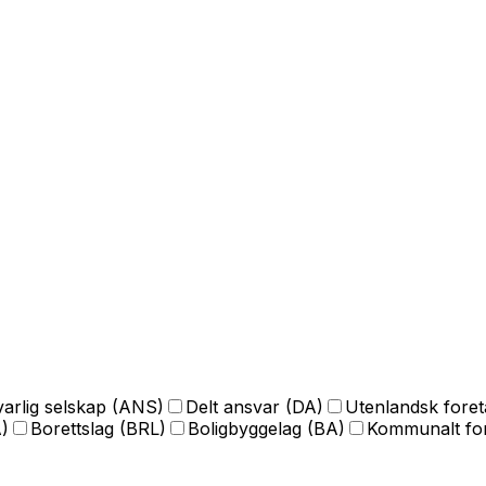
arlig selskap (ANS)
Delt ansvar (DA)
Utenlandsk fore
)
Borettslag (BRL)
Boligbyggelag (BA)
Kommunalt for