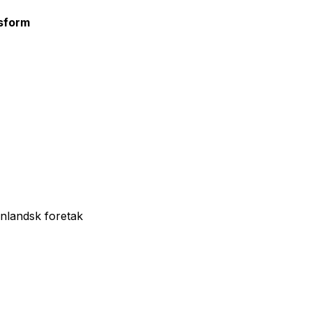
sform
enlandsk foretak