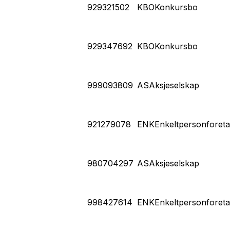
929321502
KBO
Konkursbo
929347692
KBO
Konkursbo
999093809
AS
Aksjeselskap
921279078
ENK
Enkeltpersonforet
980704297
AS
Aksjeselskap
998427614
ENK
Enkeltpersonforet