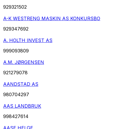
929321502
A-K WESTRENG MASKIN AS KONKURSBO
929347692
A. HOLTH INVEST AS
999093809
A.M. JØRGENSEN
921279078
AANDSTAD AS
980704297
AAS LANDBRUK
998427614
AASE HELGE