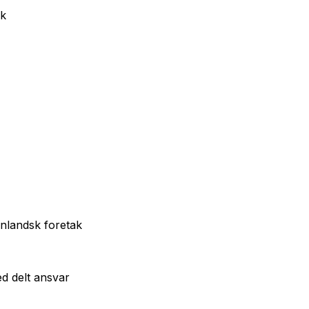
ak
enlandsk foretak
d delt ansvar