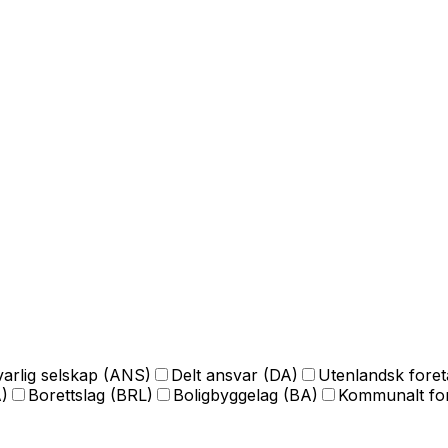
arlig selskap (ANS)
Delt ansvar (DA)
Utenlandsk fore
)
Borettslag (BRL)
Boligbyggelag (BA)
Kommunalt for