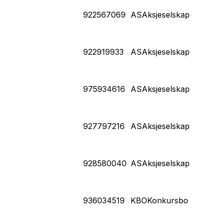
922567069
AS
Aksjeselskap
922919933
AS
Aksjeselskap
975934616
AS
Aksjeselskap
927797216
AS
Aksjeselskap
928580040
AS
Aksjeselskap
936034519
KBO
Konkursbo