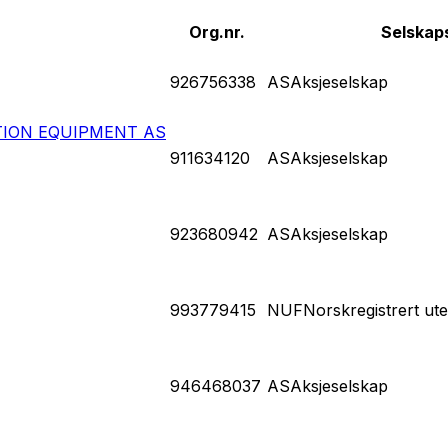
Org.nr.
Selskap
926756338
AS
Aksjeselskap
ION EQUIPMENT AS
911634120
AS
Aksjeselskap
923680942
AS
Aksjeselskap
993779415
NUF
Norskregistrert ut
946468037
AS
Aksjeselskap