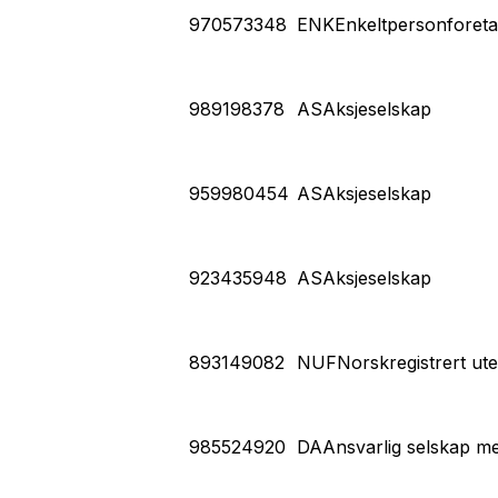
970573348
ENK
Enkeltpersonforet
989198378
AS
Aksjeselskap
959980454
AS
Aksjeselskap
923435948
AS
Aksjeselskap
893149082
NUF
Norskregistrert ut
985524920
DA
Ansvarlig selskap me