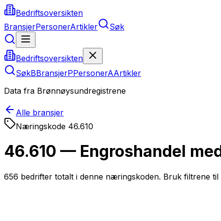
Bedriftsoversikten
Bransjer
Personer
Artikler
Søk
Bedriftsoversikten
Søk
B
Bransjer
P
Personer
A
Artikler
Data fra Brønnøysundregistrene
Alle bransjer
Næringskode
46.610
46.610 — Engroshandel med 
656
bedrifter totalt i denne næringskoden. Bruk filtrene til