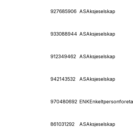
927685906
AS
Aksjeselskap
933088944
AS
Aksjeselskap
912349462
AS
Aksjeselskap
942143532
AS
Aksjeselskap
970480692
ENK
Enkeltpersonforet
861031292
AS
Aksjeselskap