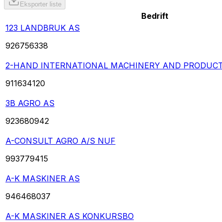
Eksporter liste
Bedrift
123 LANDBRUK AS
926756338
2-HAND INTERNATIONAL MACHINERY AND PRODUCT
911634120
3B AGRO AS
923680942
A-CONSULT AGRO A/S NUF
993779415
A-K MASKINER AS
946468037
A-K MASKINER AS KONKURSBO