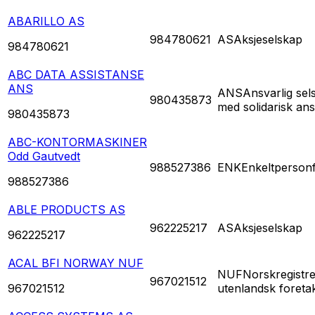
ABARILLO AS
984780621
AS
Aksjeselskap
984780621
ABC DATA ASSISTANSE
ANS
ANS
Ansvarlig sel
980435873
med solidarisk an
980435873
ABC-KONTORMASKINER
Odd Gautvedt
988527386
ENK
Enkeltperson
988527386
ABLE PRODUCTS AS
962225217
AS
Aksjeselskap
962225217
ACAL BFI NORWAY NUF
NUF
Norskregistre
967021512
967021512
utenlandsk foreta