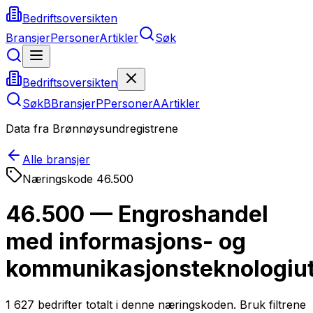
Bedriftsoversikten
Bransjer
Personer
Artikler
Søk
Bedriftsoversikten
Søk
B
Bransjer
P
Personer
A
Artikler
Data fra Brønnøysundregistrene
Alle bransjer
Næringskode
46.500
46.500 — Engroshandel
med informasjons- og
kommunikasjonsteknologiut
1 627
bedrifter totalt i denne næringskoden. Bruk filtrene