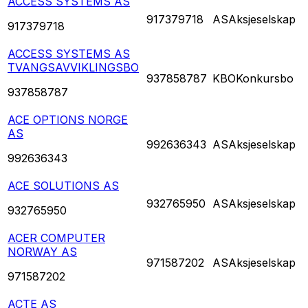
ACCESS SYSTEMS AS
917379718
AS
Aksjeselskap
917379718
ACCESS SYSTEMS AS
TVANGSAVVIKLINGSBO
937858787
KBO
Konkursbo
937858787
ACE OPTIONS NORGE
AS
992636343
AS
Aksjeselskap
992636343
ACE SOLUTIONS AS
932765950
AS
Aksjeselskap
932765950
ACER COMPUTER
NORWAY AS
971587202
AS
Aksjeselskap
971587202
ACTE AS