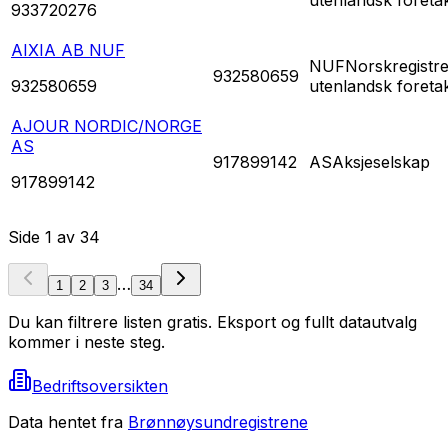
933720276
AIXIA AB NUF
NUF
Norskregistre
932580659
932580659
utenlandsk foreta
AJOUR NORDIC/NORGE
AS
917899142
AS
Aksjeselskap
917899142
Side
1
av
34
…
1
2
3
34
Du kan filtrere listen gratis. Eksport og fullt datautvalg
kommer i neste steg.
Bedriftsoversikten
Data hentet fra
Brønnøysundregistrene