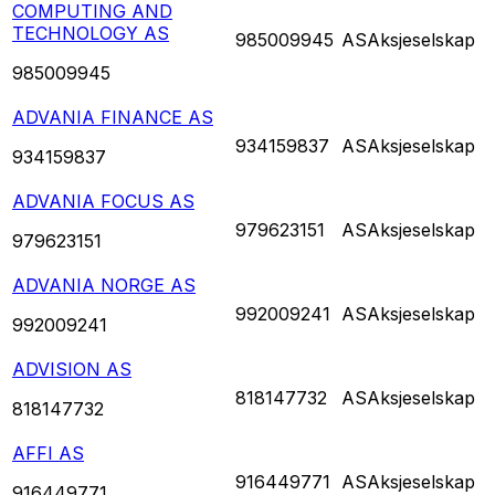
COMPUTING AND
TECHNOLOGY AS
985009945
AS
Aksjeselskap
985009945
ADVANIA FINANCE AS
934159837
AS
Aksjeselskap
934159837
ADVANIA FOCUS AS
979623151
AS
Aksjeselskap
979623151
ADVANIA NORGE AS
992009241
AS
Aksjeselskap
992009241
ADVISION AS
818147732
AS
Aksjeselskap
818147732
AFFI AS
916449771
AS
Aksjeselskap
916449771