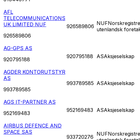
AFL
TELECOMMUNICATIONS
NUF
Norskregistre
UK LIMITED NUF
926589806
utenlandsk foreta
926589806
AG-GPS AS
920795188
AS
Aksjeselskap
920795188
AGDER KONTORUTSTYR
AS
993789585
AS
Aksjeselskap
993789585
AGS IT-PARTNER AS
952169483
AS
Aksjeselskap
952169483
AIRBUS DEFENCE AND
SPACE SAS
NUF
Norskregistre
933720276
utenlandsk foreta