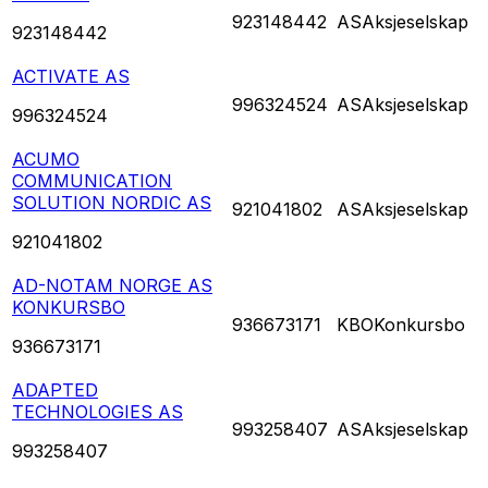
923148442
AS
Aksjeselskap
923148442
ACTIVATE AS
996324524
AS
Aksjeselskap
996324524
ACUMO
COMMUNICATION
SOLUTION NORDIC AS
921041802
AS
Aksjeselskap
921041802
AD-NOTAM NORGE AS
KONKURSBO
936673171
KBO
Konkursbo
936673171
ADAPTED
TECHNOLOGIES AS
993258407
AS
Aksjeselskap
993258407