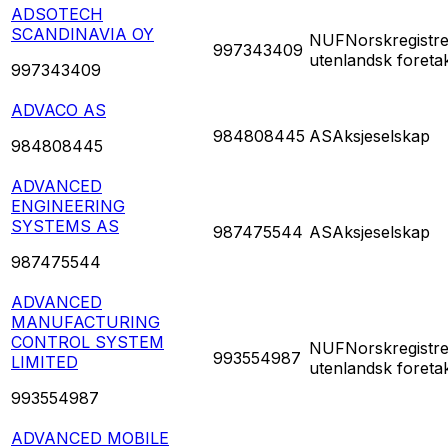
ADSOTECH
SCANDINAVIA OY
NUF
Norskregistre
997343409
utenlandsk foreta
997343409
ADVACO AS
984808445
AS
Aksjeselskap
984808445
ADVANCED
ENGINEERING
SYSTEMS AS
987475544
AS
Aksjeselskap
987475544
ADVANCED
MANUFACTURING
CONTROL SYSTEM
NUF
Norskregistre
993554987
LIMITED
utenlandsk foreta
993554987
ADVANCED MOBILE