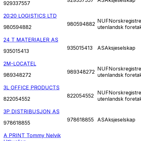
929337557
20:20 LOGISTICS LTD
NUF
Norskregistre
980594882
980594882
utenlandsk foreta
24 T MATERIALER AS
935015413
AS
Aksjeselskap
935015413
2M-LOCATEL
NUF
Norskregistre
989348272
989348272
utenlandsk foreta
3L OFFICE PRODUCTS
NUF
Norskregistre
822054552
822054552
utenlandsk foreta
3P DISTRIBUSJON AS
978618855
AS
Aksjeselskap
978618855
A PRINT Tommy Nelvik