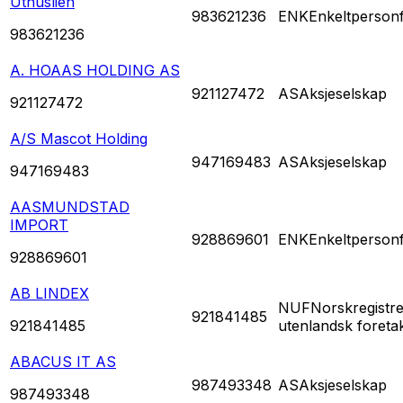
Uthuslien
983621236
ENK
Enkeltperson
983621236
A. HOAAS HOLDING AS
921127472
AS
Aksjeselskap
921127472
A/S Mascot Holding
947169483
AS
Aksjeselskap
947169483
AASMUNDSTAD
IMPORT
928869601
ENK
Enkeltperson
928869601
AB LINDEX
NUF
Norskregistre
921841485
921841485
utenlandsk foreta
ABACUS IT AS
987493348
AS
Aksjeselskap
987493348