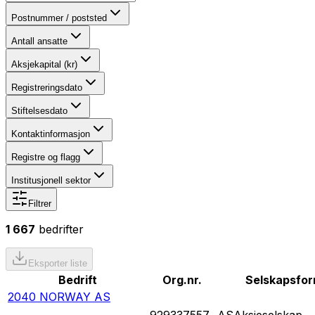
Postnummer / poststed
Antall ansatte
Aksjekapital (kr)
Registreringsdato
Stiftelsesdato
Kontaktinformasjon
Registre og flagg
Institusjonell sektor
Filtrer
1 667
bedrifter
Eksporter liste
Bedrift
Org.nr.
Selskapsfo
2040 NORWAY AS
929337557
AS
Aksjeselskap