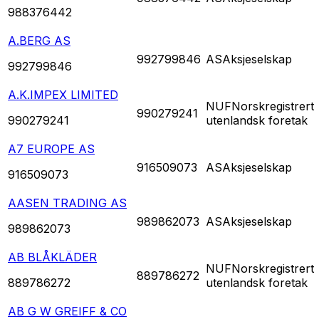
988376442
A.BERG AS
992799846
AS
Aksjeselskap
992799846
A.K.IMPEX LIMITED
NUF
Norskregistrert
990279241
990279241
utenlandsk foretak
A7 EUROPE AS
916509073
AS
Aksjeselskap
916509073
AASEN TRADING AS
989862073
AS
Aksjeselskap
989862073
AB BLÅKLÄDER
NUF
Norskregistrert
889786272
889786272
utenlandsk foretak
AB G W GREIFF & CO