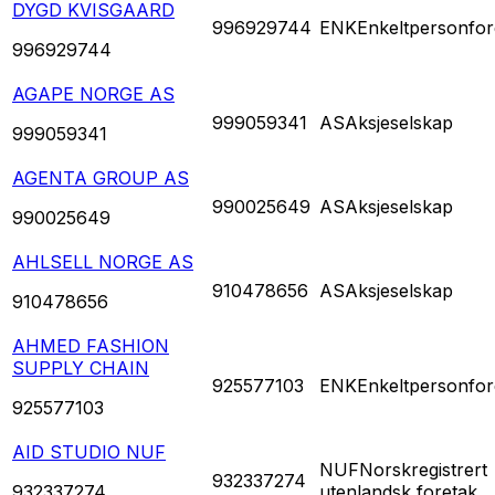
DYGD KVISGAARD
996929744
ENK
Enkeltpersonfor
996929744
AGAPE NORGE AS
999059341
AS
Aksjeselskap
999059341
AGENTA GROUP AS
990025649
AS
Aksjeselskap
990025649
AHLSELL NORGE AS
910478656
AS
Aksjeselskap
910478656
AHMED FASHION
SUPPLY CHAIN
925577103
ENK
Enkeltpersonfor
925577103
AID STUDIO NUF
NUF
Norskregistrert
932337274
932337274
utenlandsk foretak