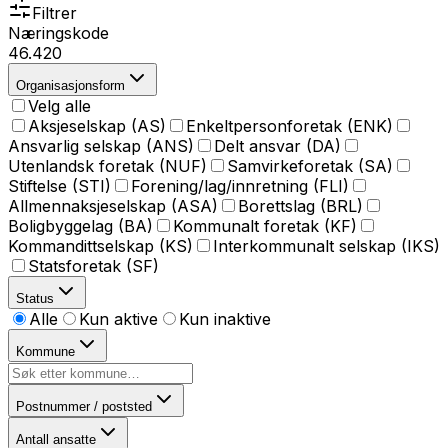
Filtrer
Næringskode
46.420
Organisasjonsform
Velg alle
Aksjeselskap (AS)
Enkeltpersonforetak (ENK)
Ansvarlig selskap (ANS)
Delt ansvar (DA)
Utenlandsk foretak (NUF)
Samvirkeforetak (SA)
Stiftelse (STI)
Forening/lag/innretning (FLI)
Allmennaksjeselskap (ASA)
Borettslag (BRL)
Boligbyggelag (BA)
Kommunalt foretak (KF)
Kommandittselskap (KS)
Interkommunalt selskap (IKS)
Statsforetak (SF)
Status
Alle
Kun aktive
Kun inaktive
Kommune
Postnummer / poststed
Antall ansatte