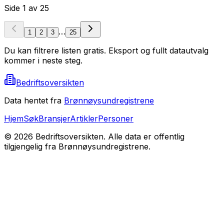
Side
1
av
25
…
1
2
3
25
Du kan filtrere listen gratis. Eksport og fullt datautvalg
kommer i neste steg.
Bedriftsoversikten
Data hentet fra
Brønnøysundregistrene
Hjem
Søk
Bransjer
Artikler
Personer
©
2026
Bedriftsoversikten. Alle data er offentlig
tilgjengelig fra Brønnøysundregistrene.