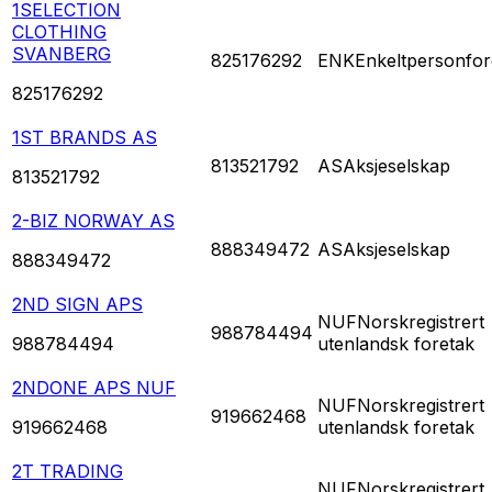
1SELECTION
CLOTHING
SVANBERG
825176292
ENK
Enkeltpersonfor
825176292
1ST BRANDS AS
813521792
AS
Aksjeselskap
813521792
2-BIZ NORWAY AS
888349472
AS
Aksjeselskap
888349472
2ND SIGN APS
NUF
Norskregistrert
988784494
988784494
utenlandsk foretak
2NDONE APS NUF
NUF
Norskregistrert
919662468
919662468
utenlandsk foretak
2T TRADING
NUF
Norskregistrert