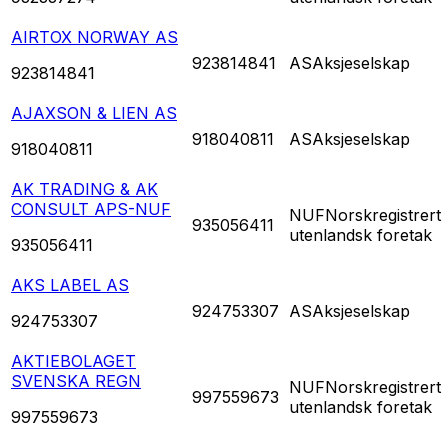
AIRTOX NORWAY AS
923814841
AS
Aksjeselskap
923814841
AJAXSON & LIEN AS
918040811
AS
Aksjeselskap
918040811
AK TRADING & AK
CONSULT APS-NUF
NUF
Norskregistrert
935056411
utenlandsk foretak
935056411
AKS LABEL AS
924753307
AS
Aksjeselskap
924753307
AKTIEBOLAGET
SVENSKA REGN
NUF
Norskregistrert
997559673
utenlandsk foretak
997559673