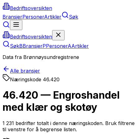
Bedriftsoversikten
Bransjer
Personer
Artikler
Søk
Bedriftsoversikten
Søk
B
Bransjer
P
Personer
A
Artikler
Data fra Brønnøysundregistrene
Alle bransjer
Næringskode
46.420
46.420 — Engroshandel
med klær og skotøy
1 231
bedrifter totalt i denne næringskoden. Bruk filtrene
til venstre for å begrense listen.