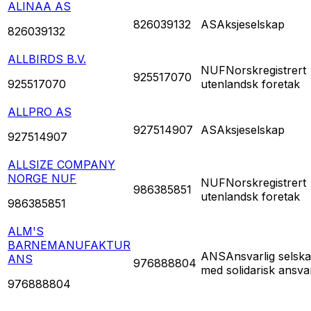
ALINAA AS
826039132
AS
Aksjeselskap
826039132
ALLBIRDS B.V.
NUF
Norskregistrert
925517070
925517070
utenlandsk foretak
ALLPRO AS
927514907
AS
Aksjeselskap
927514907
ALLSIZE COMPANY
NORGE NUF
NUF
Norskregistrert
986385851
utenlandsk foretak
986385851
ALM'S
BARNEMANUFAKTUR
ANS
Ansvarlig selsk
ANS
976888804
med solidarisk ansva
976888804