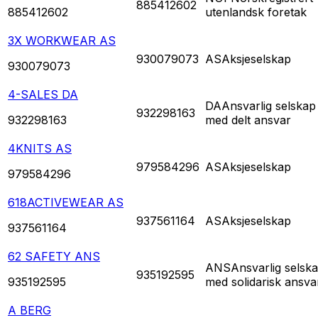
885412602
885412602
utenlandsk foretak
3X WORKWEAR AS
930079073
AS
Aksjeselskap
930079073
4-SALES DA
DA
Ansvarlig selskap
932298163
932298163
med delt ansvar
4KNITS AS
979584296
AS
Aksjeselskap
979584296
618ACTIVEWEAR AS
937561164
AS
Aksjeselskap
937561164
62 SAFETY ANS
ANS
Ansvarlig selsk
935192595
935192595
med solidarisk ansva
A BERG