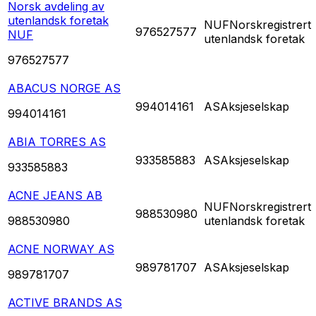
Norsk avdeling av
utenlandsk foretak
NUF
Norskregistrert
976527577
NUF
utenlandsk foretak
976527577
ABACUS NORGE AS
994014161
AS
Aksjeselskap
994014161
ABIA TORRES AS
933585883
AS
Aksjeselskap
933585883
ACNE JEANS AB
NUF
Norskregistrert
988530980
988530980
utenlandsk foretak
ACNE NORWAY AS
989781707
AS
Aksjeselskap
989781707
ACTIVE BRANDS AS