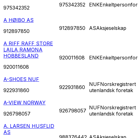
975342352
ENK
Enkeltpersonfor
975342352
A HØIBO AS
912897850
AS
Aksjeselskap
912897850
A RIFF RAFF STORE
LAILA RAMONA
HOBBESLAND
920011608
ENK
Enkeltpersonfor
920011608
A-SHOES NUF
NUF
Norskregistrert
922931860
922931860
utenlandsk foretak
A-VIEW NORWAY
NUF
Norskregistrert
926798057
926798057
utenlandsk foretak
A. LARSEN HUSFLID
AS
988376442
AS
Aksjeselskap