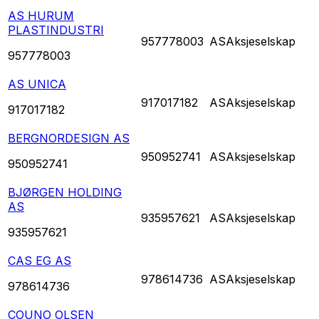
AS HURUM
PLASTINDUSTRI
957778003
AS
Aksjeselskap
957778003
AS UNICA
917017182
AS
Aksjeselskap
917017182
BERGNORDESIGN AS
950952741
AS
Aksjeselskap
950952741
BJØRGEN HOLDING
AS
935957621
AS
Aksjeselskap
935957621
CAS EG AS
978614736
AS
Aksjeselskap
978614736
COUNO OLSEN