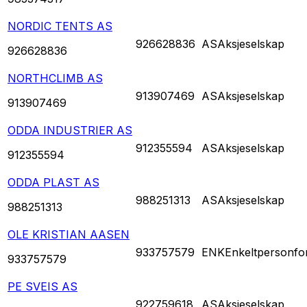
NORDIC TENTS AS
926628836
AS
Aksjeselskap
926628836
NORTHCLIMB AS
913907469
AS
Aksjeselskap
913907469
ODDA INDUSTRIER AS
912355594
AS
Aksjeselskap
912355594
ODDA PLAST AS
988251313
AS
Aksjeselskap
988251313
OLE KRISTIAN AASEN
933757579
ENK
Enkeltpersonfo
933757579
PE SVEIS AS
922759618
AS
Aksjeselskap