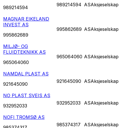
989214594
AS
Aksjeselskap
989214594
MAGNAR EIKELAND
INVEST AS
995862689
AS
Aksjeselskap
995862689
MILJØ- OG
FLUIDTEKNIKK AS
965064060
AS
Aksjeselskap
965064060
NAMDAL PLAST AS
921645090
AS
Aksjeselskap
921645090
NO PLAST SVEIS AS
932952033
AS
Aksjeselskap
932952033
NOFI TROMSØ AS
985374317
AS
Aksjeselskap
985374317