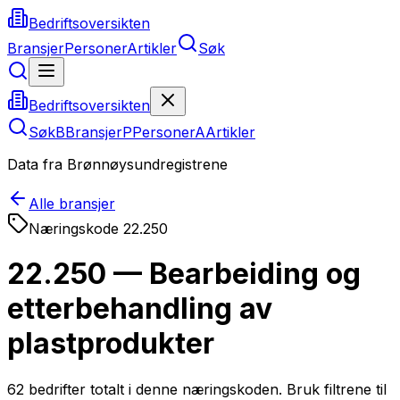
Bedriftsoversikten
Bransjer
Personer
Artikler
Søk
Bedriftsoversikten
Søk
B
Bransjer
P
Personer
A
Artikler
Data fra Brønnøysundregistrene
Alle bransjer
Næringskode
22.250
22.250 — Bearbeiding og
etterbehandling av
plastprodukter
62
bedrifter totalt i denne næringskoden. Bruk filtrene til