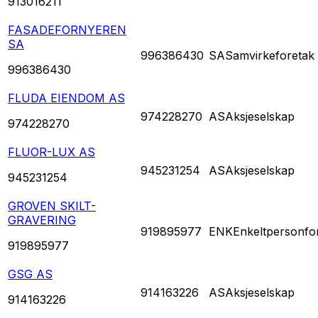
913016211
FASADEFORNYEREN
SA
996386430
SA
Samvirkeforetak
996386430
FLUDA EIENDOM AS
974228270
AS
Aksjeselskap
974228270
FLUOR-LUX AS
945231254
AS
Aksjeselskap
945231254
GROVEN SKILT-
GRAVERING
919895977
ENK
Enkeltpersonfo
919895977
GSG AS
914163226
AS
Aksjeselskap
914163226