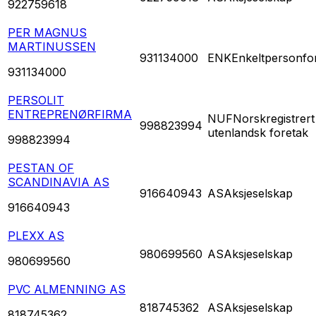
922759618
PER MAGNUS
MARTINUSSEN
931134000
ENK
Enkeltpersonfo
931134000
PERSOLIT
ENTREPRENØRFIRMA
NUF
Norskregistrert
998823994
utenlandsk foretak
998823994
PESTAN OF
SCANDINAVIA AS
916640943
AS
Aksjeselskap
916640943
PLEXX AS
980699560
AS
Aksjeselskap
980699560
PVC ALMENNING AS
818745362
AS
Aksjeselskap
818745362