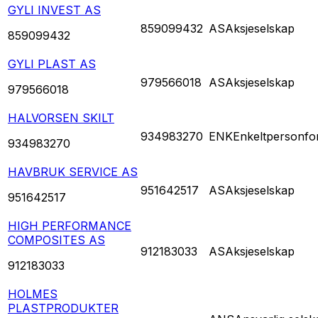
GYLI INVEST AS
859099432
AS
Aksjeselskap
859099432
GYLI PLAST AS
979566018
AS
Aksjeselskap
979566018
HALVORSEN SKILT
934983270
ENK
Enkeltpersonfo
934983270
HAVBRUK SERVICE AS
951642517
AS
Aksjeselskap
951642517
HIGH PERFORMANCE
COMPOSITES AS
912183033
AS
Aksjeselskap
912183033
HOLMES
PLASTPRODUKTER