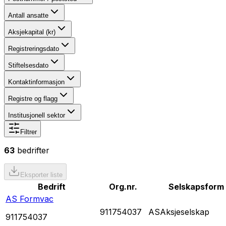
Antall ansatte
Aksjekapital (kr)
Registreringsdato
Stiftelsesdato
Kontaktinformasjon
Registre og flagg
Institusjonell sektor
Filtrer
63
bedrifter
Eksporter liste
Bedrift
Org.nr.
Selskapsform
AS Formvac
911754037
AS
Aksjeselskap
911754037