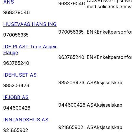
ANS
Ansvarlig selsk
ANS
968379046
med solidarisk ansv
968379046
HUSEVAAG HANS ING
970056335
ENK
Enkeltpersonfo
970056335
IDE PLAST Terje Asgeir
Hauge
963785240
ENK
Enkeltpersonfo
963785240
IDEHUSET AS
985206473
AS
Aksjeselskap
985206473
IFJOBB AS
944600426
AS
Aksjeselskap
944600426
INNLANDSHUS AS
921865902
AS
Aksjeselskap
921865902