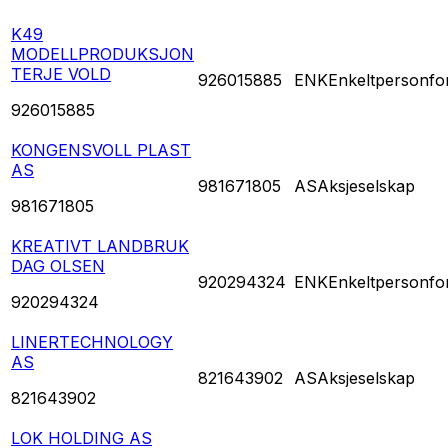
K49
MODELLPRODUKSJON
TERJE VOLD
926015885
ENK
Enkeltpersonfo
926015885
KONGENSVOLL PLAST
AS
981671805
AS
Aksjeselskap
981671805
KREATIVT LANDBRUK
DAG OLSEN
920294324
ENK
Enkeltpersonfo
920294324
LINERTECHNOLOGY
AS
821643902
AS
Aksjeselskap
821643902
LOK HOLDING AS