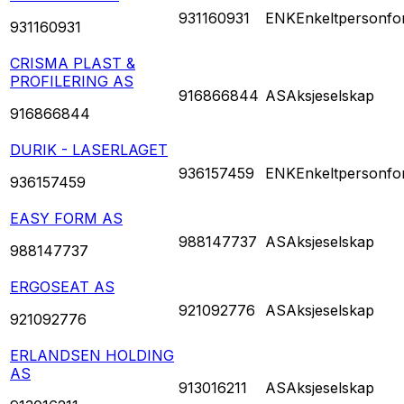
931160931
ENK
Enkeltpersonfo
931160931
CRISMA PLAST &
PROFILERING AS
916866844
AS
Aksjeselskap
916866844
DURIK - LASERLAGET
936157459
ENK
Enkeltpersonfo
936157459
EASY FORM AS
988147737
AS
Aksjeselskap
988147737
ERGOSEAT AS
921092776
AS
Aksjeselskap
921092776
ERLANDSEN HOLDING
AS
913016211
AS
Aksjeselskap