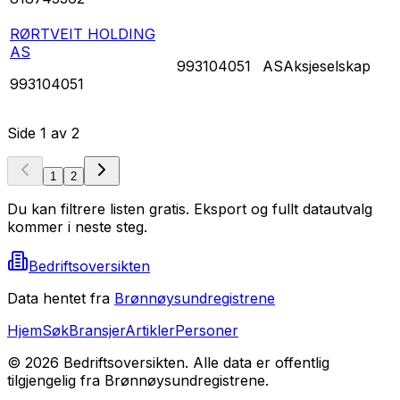
RØRTVEIT HOLDING
AS
993104051
AS
Aksjeselskap
993104051
Side
1
av
2
1
2
Du kan filtrere listen gratis. Eksport og fullt datautvalg
kommer i neste steg.
Bedriftsoversikten
Data hentet fra
Brønnøysundregistrene
Hjem
Søk
Bransjer
Artikler
Personer
©
2026
Bedriftsoversikten. Alle data er offentlig
tilgjengelig fra Brønnøysundregistrene.