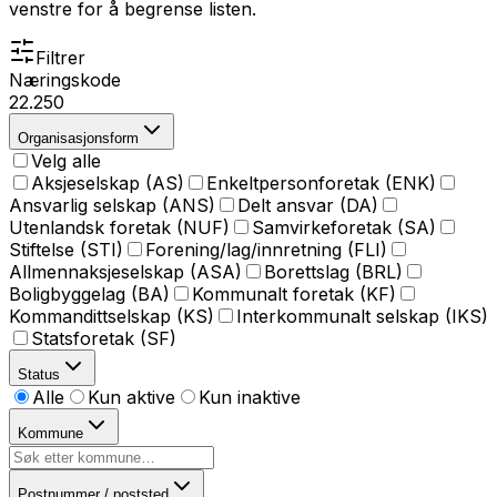
venstre for å begrense listen.
Filtrer
Næringskode
22.250
Organisasjonsform
Velg alle
Aksjeselskap (AS)
Enkeltpersonforetak (ENK)
Ansvarlig selskap (ANS)
Delt ansvar (DA)
Utenlandsk foretak (NUF)
Samvirkeforetak (SA)
Stiftelse (STI)
Forening/lag/innretning (FLI)
Allmennaksjeselskap (ASA)
Borettslag (BRL)
Boligbyggelag (BA)
Kommunalt foretak (KF)
Kommandittselskap (KS)
Interkommunalt selskap (IKS)
Statsforetak (SF)
Status
Alle
Kun aktive
Kun inaktive
Kommune
Postnummer / poststed