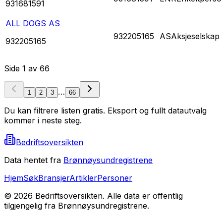
931681591
ALL DOGS AS
932205165
AS
Aksjeselskap
932205165
Side
1
av
66
…
1
2
3
66
Du kan filtrere listen gratis. Eksport og fullt datautvalg
kommer i neste steg.
Bedriftsoversikten
Data hentet fra
Brønnøysundregistrene
Hjem
Søk
Bransjer
Artikler
Personer
©
2026
Bedriftsoversikten. Alle data er offentlig
tilgjengelig fra Brønnøysundregistrene.