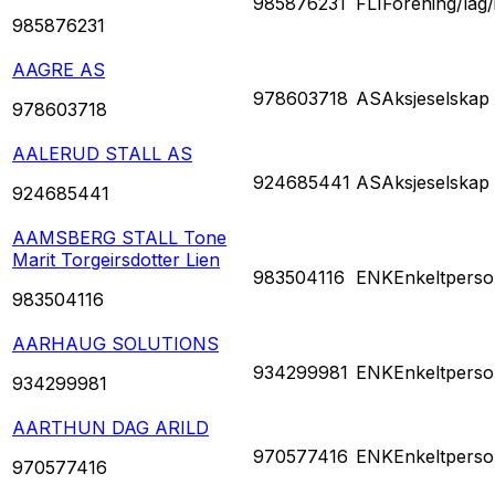
985876231
FLI
Forening/lag/
985876231
AAGRE AS
978603718
AS
Aksjeselskap
978603718
AALERUD STALL AS
924685441
AS
Aksjeselskap
924685441
AAMSBERG STALL Tone
Marit Torgeirsdotter Lien
983504116
ENK
Enkeltperso
983504116
AARHAUG SOLUTIONS
934299981
ENK
Enkeltperso
934299981
AARTHUN DAG ARILD
970577416
ENK
Enkeltperso
970577416