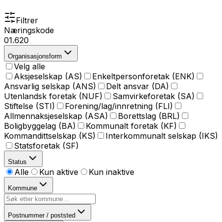
Filtrer
Næringskode
01.620
Organisasjonsform
Velg alle
Aksjeselskap (AS)
Enkeltpersonforetak (ENK)
Ansvarlig selskap (ANS)
Delt ansvar (DA)
Utenlandsk foretak (NUF)
Samvirkeforetak (SA)
Stiftelse (STI)
Forening/lag/innretning (FLI)
Allmennaksjeselskap (ASA)
Borettslag (BRL)
Boligbyggelag (BA)
Kommunalt foretak (KF)
Kommandittselskap (KS)
Interkommunalt selskap (IKS)
Statsforetak (SF)
Status
Alle
Kun aktive
Kun inaktive
Kommune
Postnummer / poststed