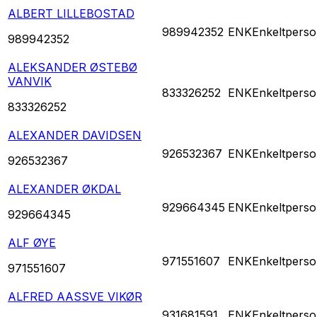
ALBERT LILLEBOSTAD
989942352
ENK
Enkeltperso
989942352
ALEKSANDER ØSTEBØ
VANVIK
833326252
ENK
Enkeltperso
833326252
ALEXANDER DAVIDSEN
926532367
ENK
Enkeltperso
926532367
ALEXANDER ØKDAL
929664345
ENK
Enkeltperso
929664345
ALF ØYE
971551607
ENK
Enkeltperso
971551607
ALFRED AASSVE VIKØR
931681591
ENK
Enkeltperso