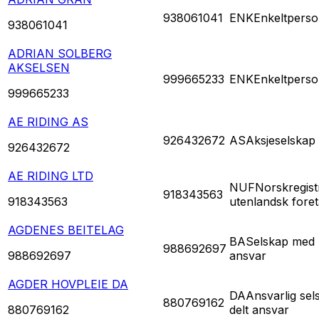
938061041
ENK
Enkeltperso
938061041
ADRIAN SOLBERG
AKSELSEN
999665233
ENK
Enkeltperso
999665233
AE RIDING AS
926432672
AS
Aksjeselskap
926432672
AE RIDING LTD
NUF
Norskregist
918343563
918343563
utenlandsk fore
AGDENES BEITELAG
BA
Selskap med 
988692697
988692697
ansvar
AGDER HOVPLEIE DA
DA
Ansvarlig se
880769162
880769162
delt ansvar