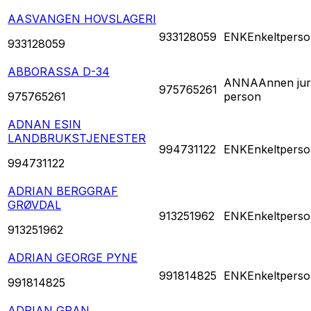
AASVANGEN HOVSLAGERI
933128059
ENK
Enkeltperso
933128059
ABBORASSA D-34
ANNA
Annen jur
975765261
975765261
person
ADNAN ESIN
LANDBRUKSTJENESTER
994731122
ENK
Enkeltperso
994731122
ADRIAN BERGGRAF
GRØVDAL
913251962
ENK
Enkeltperso
913251962
ADRIAN GEORGE PYNE
991814825
ENK
Enkeltperso
991814825
ADRIAN GRAN