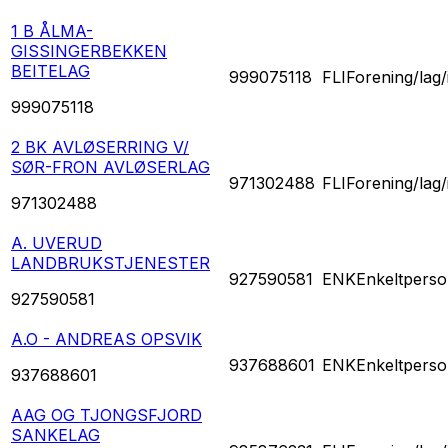
1 B ÅLMA-
GISSINGERBEKKEN
BEITELAG
999075118
FLI
Forening/lag/
999075118
2 BK AVLØSERRING V/
SØR-FRON AVLØSERLAG
971302488
FLI
Forening/lag/
971302488
A. UVERUD
LANDBRUKSTJENESTER
927590581
ENK
Enkeltperso
927590581
A.O - ANDREAS OPSVIK
937688601
ENK
Enkeltperso
937688601
AAG OG TJONGSFJORD
SANKELAG