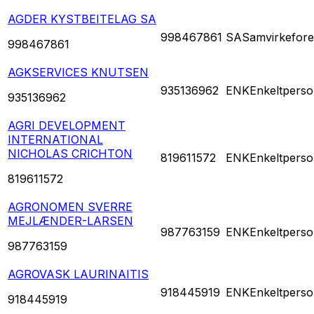
AGDER KYSTBEITELAG SA
998467861
SA
Samvirkefore
998467861
AGKSERVICES KNUTSEN
935136962
ENK
Enkeltperso
935136962
AGRI DEVELOPMENT
INTERNATIONAL
NICHOLAS CRICHTON
819611572
ENK
Enkeltperso
819611572
AGRONOMEN SVERRE
MEJLÆNDER-LARSEN
987763159
ENK
Enkeltperso
987763159
AGROVASK LAURINAITIS
918445919
ENK
Enkeltperso
918445919