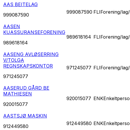
AAS BEITELAG
999087590
FLI
Forening/lag/
999087590
AASEN
KUASSURANSEFORENING
989618164
FLI
Forening/lag/
989618164
AASENG AVLØSERRING
V/TOLGA
REGNSKAPSKONTOR
971245077
FLI
Forening/lag/
971245077
AASERUD GÅRD BE
MATHIESEN
920015077
ENK
Enkeltperso
920015077
AASTSJØ MASKIN
912449580
ENK
Enkeltperso
912449580