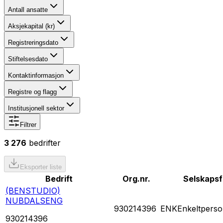
Antall ansatte
Aksjekapital (kr)
Registreringsdato
Stiftelsesdato
Kontaktinformasjon
Registre og flagg
Institusjonell sektor
Filtrer
3 276
bedrifter
Eksporter liste
Bedrift
Org.nr.
Selskaps
(BENSTUDIO)
NUBDALSENG
930214396
ENK
Enkeltperso
930214396