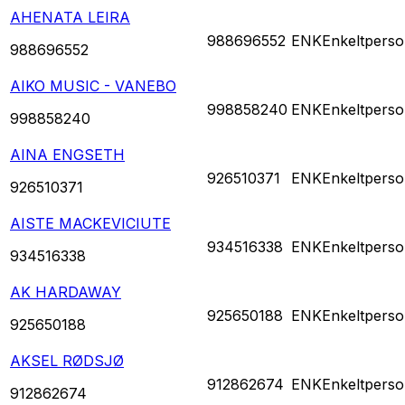
AHENATA LEIRA
988696552
ENK
Enkeltperso
988696552
AIKO MUSIC - VANEBO
998858240
ENK
Enkeltperso
998858240
AINA ENGSETH
926510371
ENK
Enkeltperso
926510371
AISTE MACKEVICIUTE
934516338
ENK
Enkeltperso
934516338
AK HARDAWAY
925650188
ENK
Enkeltperso
925650188
AKSEL RØDSJØ
912862674
ENK
Enkeltperso
912862674