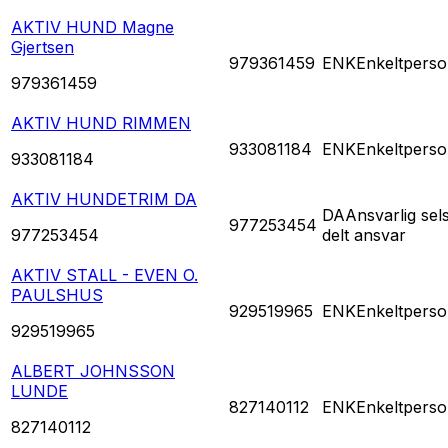
AKTIV HUND Magne
Gjertsen
979361459
ENK
Enkeltperso
979361459
AKTIV HUND RIMMEN
933081184
ENK
Enkeltperso
933081184
AKTIV HUNDETRIM DA
DA
Ansvarlig se
977253454
977253454
delt ansvar
AKTIV STALL - EVEN O.
PAULSHUS
929519965
ENK
Enkeltperso
929519965
ALBERT JOHNSSON
LUNDE
827140112
ENK
Enkeltperso
827140112