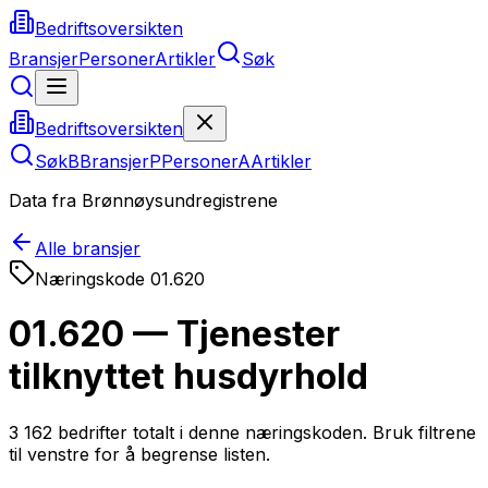
Bedriftsoversikten
Bransjer
Personer
Artikler
Søk
Bedriftsoversikten
Søk
B
Bransjer
P
Personer
A
Artikler
Data fra Brønnøysundregistrene
Alle bransjer
Næringskode
01.620
01.620 — Tjenester
tilknyttet husdyrhold
3 162
bedrifter totalt i denne næringskoden. Bruk filtrene
til venstre for å begrense listen.