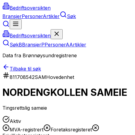
Bedriftsoversikten
Bransjer
Personer
Artikler
Søk
Bedriftsoversikten
Søk
B
Bransjer
P
Personer
A
Artikler
Data fra Brønnøysundregistrene
Tilbake til søk
811708542
SAM
Hovedenhet
NORDENGKOLLEN SAMEIE
Tingsrettslig sameie
Aktiv
MVA-registrert
Foretaksregisteret